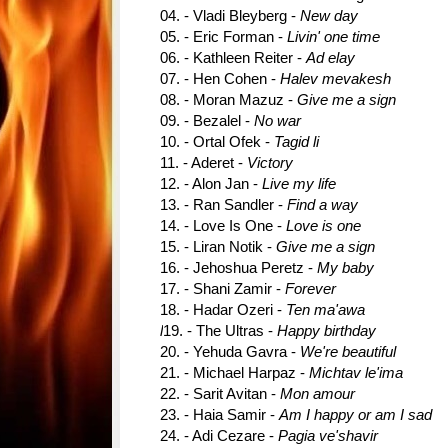
04. - Vladi Bleyberg -
New day
05. - Eric Forman -
Livin' one time
06. - Kathleen Reiter -
Ad elay
07. - Hen Cohen -
Halev mevakesh
08. - Moran Mazuz -
Give me a sign
09. - Bezalel -
No war
10. - Ortal Ofek -
Tagid li
11. - Aderet -
Victory
12. - Alon Jan -
Live my life
13. - Ran Sandler -
Find a way
14. - Love Is One -
Love is one
15. - Liran Notik -
Give me a sign
16. - Jehoshua Peretz -
My baby
17. - Shani Zamir -
Forever
18. - Hadar Ozeri -
Ten ma'awa
l
19. - The Ultras -
Happy birthday
20. - Yehuda Gavra -
We're beautifu
l
21. - Michael Harpaz -
Michtav le'ima
22. - Sarit Avitan -
Mon amour
23. - Haia Samir -
Am I happy or am I sad
24. - Adi Cezare -
Pagia ve'shavir