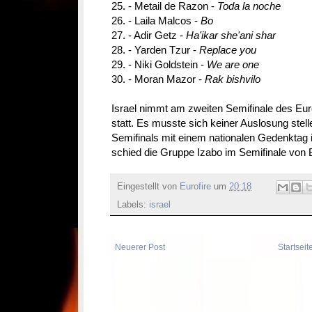
25. - Metail de Razon -
Toda la noche
26. - Laila Malcos -
Bo
27. - Adir Getz -
Ha'ikar she'ani shar
28. - Yarden Tzur -
Replace you
29. - Niki Goldstein -
We are one
30. - Moran Mazor -
Rak bishvilo
Israel nimmt am zweiten Semifinale des Eu
statt. Es musste sich keiner Auslosung stel
Semifinals mit einem nationalen Gedenktag i
schied die Gruppe Izabo im Semifinale von
Eingestellt von
Eurofire
um
20:18
Labels:
israel
Neuerer Post
Startseit