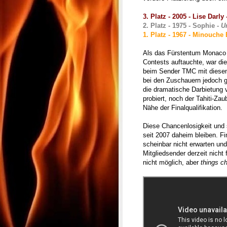
3. Platz - 2005 - Lise Darly
2. Platz - 1975 - Sophie -
U
1. Platz - 1967 - Minouche 
Als das Fürstentum Monaco 2
Contests auftauchte, war di
beim Sender TMC mit diesem 
bei den Zuschauern jedoch 
die dramatische Darbietung 
probiert, noch der Tahiti-Za
Nähe der Finalqualifikation.
Diese Chancenlosigkeit und 
seit 2007 daheim bleiben. F
scheinbar nicht erwarten und
Mitgliedsender derzeit nicht
nicht möglich, aber
things c