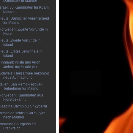
Dänemark in Malmö!
Israel: 30 Kandidaten für Kdam
bekannt
Heute: Dänischer Vorentscheid
für Malmö
Norwegen: Zweite Vorrunde in
Florø
Heute: Zweite Vorrunde in
Island
Heute: Erstes Semifinale in
Island
Finnland: Krista und Arion
ziehen ins Finale ein
Schweiz: Heilsarmee bekommt
neue Aufmachung
Italien: San Remo-Festival-
Teilnehmer für Malmö
Norwegen: Kandidaten aus
Florø bekannt
Despina Olympiou für Zypern!
Armenien schickt Gor Sujyan
nach Malmö!
Amadine Bourgeois für
Frankreich!