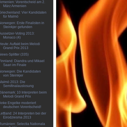
Armenien: Vorentscheid am 2.
März Armenien
Griechenland: Vier Kandidaten
für Malmö
Norwegen: Erste Finalisten in
Steinkjer gefunden
Aussetzer-Voting 2013:
Monaco (4)
Heute: Auftakt beim Melodi
Grand Prix 2013
News-Splitter (335)
Finnland: Diandra und Mikael
Saari im Finale
Norwegen: Die Kandidaten
von Steinkjer
Malmö 2013: Die
Semifinalauslosung
Dänemark: 10 Interpreten beim
Melodi Grand Prix
Anke Engelke moderiert
deutschen Vorentscheid!
Lettland: 24 Interpreten bei der
Eirodziesma 2013
Rumänien: Selectia Nationala