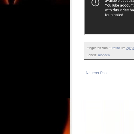
Eingestellt von
Eurofire
um
20:3
Labels:
monaco
Neuerer Post