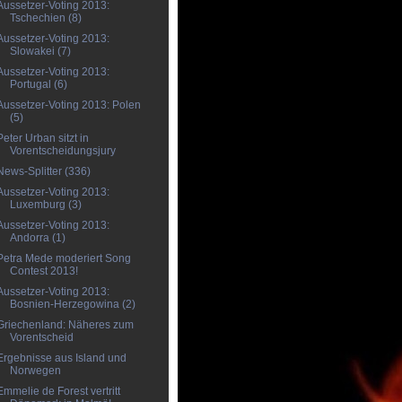
Aussetzer-Voting 2013:
Tschechien (8)
Aussetzer-Voting 2013:
Slowakei (7)
Aussetzer-Voting 2013:
Portugal (6)
Aussetzer-Voting 2013: Polen
(5)
Peter Urban sitzt in
Vorentscheidungsjury
News-Splitter (336)
Aussetzer-Voting 2013:
Luxemburg (3)
Aussetzer-Voting 2013:
Andorra (1)
Petra Mede moderiert Song
Contest 2013!
Aussetzer-Voting 2013:
Bosnien-Herzegowina (2)
Griechenland: Näheres zum
Vorentscheid
Ergebnisse aus Island und
Norwegen
Emmelie de Forest vertritt