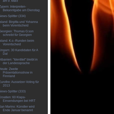
am 9. März
Zypern: Interpreten-
Bekanntgabe am Dienstag
News-Splitter (334)
Island: Birgitta und Yohanna
beim Vorentscheid
Georgien: Thomas G:son
schreibt für Georgien
Island: K.o.-Runden beim
Vorentscheid
Ungarn: 30 Kandidaten für A
Dal
Albanien: "Identitet" bleibt in
der Landessprache
Heute: Zweite
Präsentationsshow in
Finnland
Eurofire: Aussetzer-Voting für
2013
News-Splitter (333)
Kroatien: 60 Klapa-
Einsendungen bei HRT
San Marino: Künstler wird
Ende Januar benannt