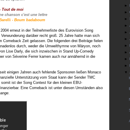
►
 -
Tout de moi
►
ne chanson c'est une lettre
►
Barelli -
Boum badaboum
►
004 erneut in der Teilnehmerliste des Eurovision Song
►
e Verwunderung darüber recht groß. 25 Jahre hatte man sich
►
Comeback Zeit gelassen. Die folgenden drei Beiträge fielen
►
gnadenlos durch, weder die Umwelthymne von Märyon, noch
von Lise Darly, die sich inzwischen in Stand Up-Comedy
►
uber von Séverine Ferrer kamen auch nur annähernd in die
►
►
seit einigen Jahren auch fehlende Sponsoren ließen Monaco
▼
inanzielle Unterstützung vom Staat kann der Sender TMC
 somit ist der Song Contest für den kleinen EBU-
 finanzierbar. Eine Comeback ist unter diesen Umständen also
hange
.