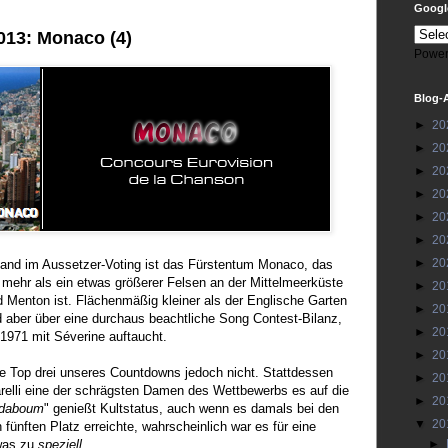
Google
013: Monaco (4)
Power
Blog-
►
20
►
20
►
20
►
20
►
20
►
20
►
20
Land im Aussetzer-Voting ist das Fürstentum Monaco, das
el mehr als ein etwas größerer Felsen an der Mittelmeerküste
►
20
 Menton ist. Flächenmäßig kleiner als der Englische Garten
►
20
 aber über eine durchaus beachtliche Song Contest-Bilanz,
►
20
 1971 mit Séverine auftaucht.
►
20
ie Top drei unseres Countdowns jedoch nicht. Stattdessen
►
20
relli eine der schrägsten Damen des Wettbewerbs es auf die
►
20
daboum
" genießt Kultstatus, auch wenn es damals bei den
▼
20
 fünften Platz erreichte, wahrscheinlich war es für eine
twas zu
speziell
.
►