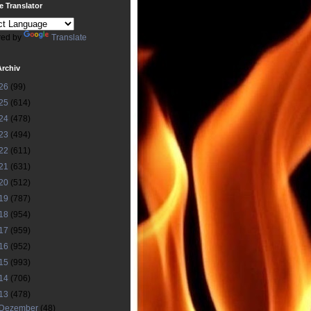
 Translator
ed by
Translate
Archiv
26
(99)
25
(614)
24
(478)
23
(494)
22
(611)
21
(631)
20
(512)
19
(787)
18
(954)
17
(959)
16
(952)
15
(993)
14
(706)
13
(478)
Dezember
(48)