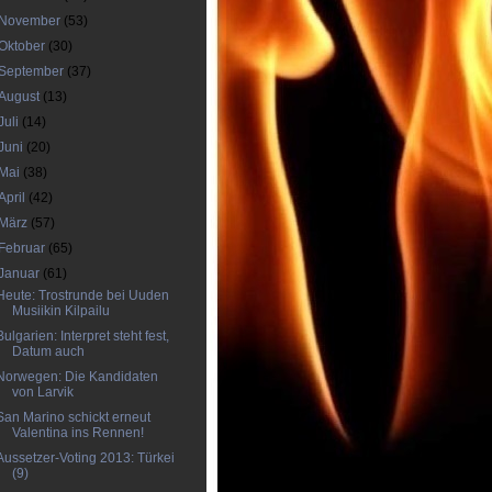
November
(53)
Oktober
(30)
September
(37)
August
(13)
Juli
(14)
Juni
(20)
Mai
(38)
April
(42)
März
(57)
Februar
(65)
Januar
(61)
Heute: Trostrunde bei Uuden
Musiikin Kilpailu
Bulgarien: Interpret steht fest,
Datum auch
Norwegen: Die Kandidaten
von Larvik
San Marino schickt erneut
Valentina ins Rennen!
Aussetzer-Voting 2013: Türkei
(9)