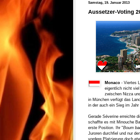
Samstag, 19. Januar 2013
Aussetzer-Voting 2
Monaco
- Viertes 
eigentlich nicht vi
zwischen Nizza und
in München verfügt das Land
in der auch ein Sieg im Jahr
Gerade Séverine erreichte d
schaffte es mit Minouche Ba
erste Position. Ihr "
Boum ba
Juroren durchfiel und nur den
vordere Platzierung doch e