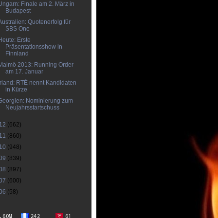
Ungarn: Finale am 2. März in
Budapest
Australien: Quotenerfolg für
SBS One
Heute: Erste
Präsentationsshow in
Finnland
Malmö 2013: Running Order
am 17. Januar
Irland: RTÉ nennt Kandidaten
in Kürze
Georgien: Nominierung zum
Neujahrsstartschuss
12
(662)
11
(860)
10
(948)
09
(839)
08
(897)
07
(600)
06
(58)