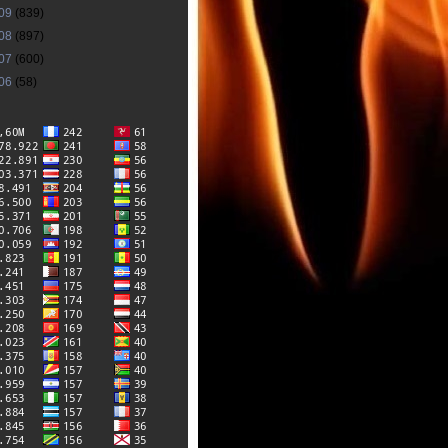
09
(839)
08
(897)
07
(600)
06
(58)