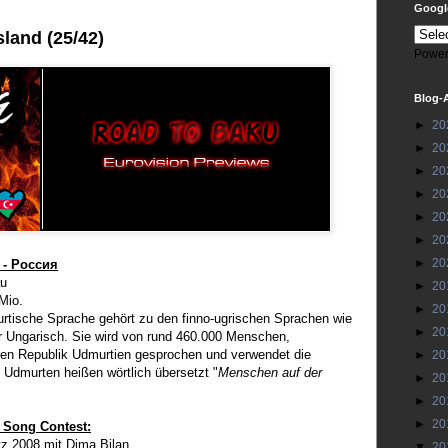
Google
land (25/42)
Power
Blog-
►
20
►
20
►
20
►
20
►
20
►
20
►
20
 - Россия
u
►
20
Mio.
►
20
rtische Sprache gehört zu den finno-ugrischen Sprachen wie
►
20
r Ungarisch. Sie wird von rund 460.000 Menschen,
hen Republik Udmurtien gesprochen und verwendet die
►
20
e Udmurten heißen wörtlich übersetzt "
Menschen auf der
►
20
►
20
►
20
 Song Contest:
tz 2008 mit Dima Bilan
▼
20