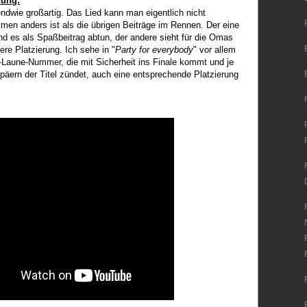
nung:
gendwie großartig. Das Lied kann man eigentlich nicht
men anders ist als die übrigen Beiträge im Rennen. Der eine
nd es als Spaßbeitrag abtun, der andere sieht für die Omas
re Platzierung. Ich sehe in "
Party for everybody
" vor allem
Laune-Nummer, die mit Sicherheit ins Finale kommt und je
päern der Titel zündet, auch eine entsprechende Platzierung