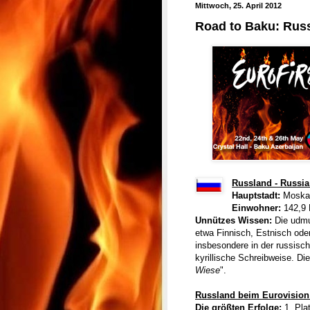
Mittwoch, 25. April 2012
Road to Baku: Russ
Russland - Russia
Hauptstadt:
Moska
Einwohner:
142,9 
Unnützes Wissen:
Die udmu
etwa Finnisch, Estnisch ode
insbesondere in der russisc
kyrillische Schreibweise. Di
Wiese
".
Russland beim Eurovision
Die größten Erfolge:
1. Pla