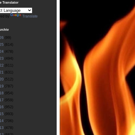
 Translator
ed by
Translate
Archiv
26
(99)
25
(614)
24
(478)
23
(494)
22
(611)
21
(631)
20
(512)
19
(787)
18
(954)
17
(959)
16
(952)
15
(993)
14
(706)
13
(478)
12
(662)