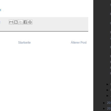
e
0
Startseite
Älterer Post
►
►
►
►
20
►
20