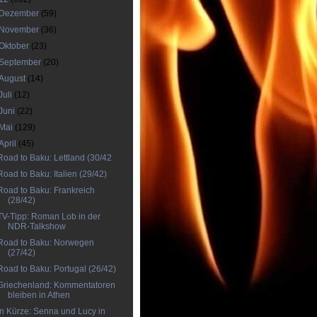
Dezember
(59)
November
(36)
Oktober
(23)
September
(20)
August
(14)
Juli
(12)
Juni
(22)
Mai
(129)
April
(45)
Road to Baku: Lettland (30/42
Road to Baku: Italien (29/42)
Road to Baku: Frankreich
(28/42)
TV-Tipp: Roman Lob in der
NDR-Talkshow
Road to Baku: Norwegen
(27/42)
Road to Baku: Portugal (26/42)
Griechenland: Kommentatoren
bleiben in Athen
In Kürze: Senna und Lucy in