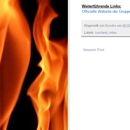
Weiterführende Links:
Offizielle Website der Grupp
Eingestellt von
Eurofire
um
00:0
Labels:
russland
,
video
Neuerer Post