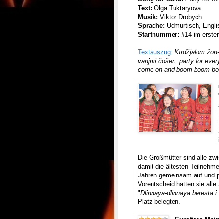
Text:
Olga Tuktaryova
Musik:
Viktor Drobych
Sprache:
Udmurtisch, Engli
Startnummer:
#14 im ersten
Textauszug:
Kırdžjalom žon-
vanjmi čošen, party for ev
come on and boom-boom-b
Die Großmütter sind alle zw
damit die ältesten Teilnehmer
Jahren gemeinsam auf und pr
Vorentscheid hatten sie alle 
"
Dlinnaya-dlinnaya beresta i 
Platz belegten.