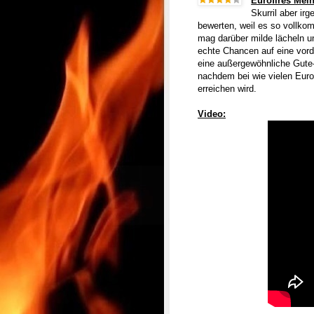
Eurofires Mei
Skurril aber ir
bewerten, weil es so vollkom
mag darüber milde lächeln u
echte Chancen auf eine vorde
eine außergewöhnliche Gute-
nachdem bei wie vielen Euro
erreichen wird.
Video: