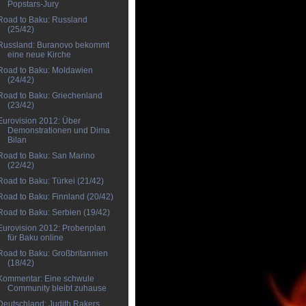
Popstars-Jury
Road to Baku: Russland
(25/42)
Russland: Buranovo bekommt
eine neue Kirche
Road to Baku: Moldawien
(24/42)
Road to Baku: Griechenland
(23/42)
Eurovision 2012: Über
Demonstrationen und Dima
Bilan
Road to Baku: San Marino
(22/42)
Road to Baku: Türkei (21/42)
Road to Baku: Finnland (20/42)
Road to Baku: Serbien (19/42)
Eurovision 2012: Probenplan
für Baku online
Road to Baku: Großbritannien
(18/42)
Kommentar: Eine schwule
Community bleibt zuhause
Deutschland: Judith Rakers