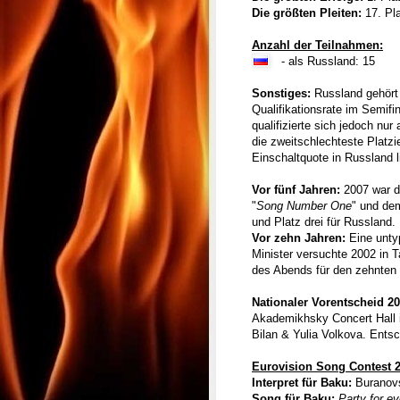
Die größten Pleiten:
17. Pla
Anzahl der Teilnahmen:
- als Russland: 15
Sonstiges:
Russland gehört
Qualifikationsrate im Semifi
qualifizierte sich jedoch nur
die zweitschlechteste Platz
Einschaltquote in Russland 
Vor fünf Jahren:
2007 war d
"
Song Number One
" und de
und Platz drei für Russland.
Vor zehn Jahren:
Eine unty
Minister versuchte 2002 in Ta
des Abends für den zehnten 
Nationaler Vorentscheid 20
Akademikhsky Concert Hall i
Bilan & Yulia Volkova. Ents
Eurovision Song Contest 2
Interpret für Baku:
Buranovs
Song für Baku:
Party for e