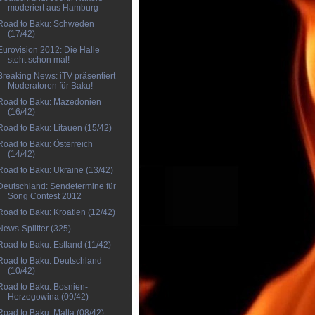
moderiert aus Hamburg
Road to Baku: Schweden
(17/42)
Eurovision 2012: Die Halle
steht schon mal!
Breaking News: iTV präsentiert
Moderatoren für Baku!
Road to Baku: Mazedonien
(16/42)
Road to Baku: Litauen (15/42)
Road to Baku: Österreich
(14/42)
Road to Baku: Ukraine (13/42)
Deutschland: Sendetermine für
Song Contest 2012
Road to Baku: Kroatien (12/42)
News-Splitter (325)
Road to Baku: Estland (11/42)
Road to Baku: Deutschland
(10/42)
Road to Baku: Bosnien-
Herzegowina (09/42)
Road to Baku: Malta (08/42)