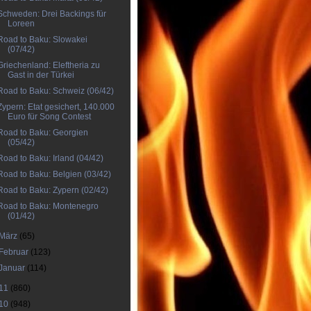
Schweden: Drei Backings für
Loreen
Road to Baku: Slowakei
(07/42)
Griechenland: Eleftheria zu
Gast in der Türkei
Road to Baku: Schweiz (06/42)
Zypern: Etat gesichert, 140.000
Euro für Song Contest
Road to Baku: Georgien
(05/42)
Road to Baku: Irland (04/42)
Road to Baku: Belgien (03/42)
Road to Baku: Zypern (02/42)
Road to Baku: Montenegro
(01/42)
März
(65)
Februar
(123)
Januar
(114)
11
(860)
10
(948)