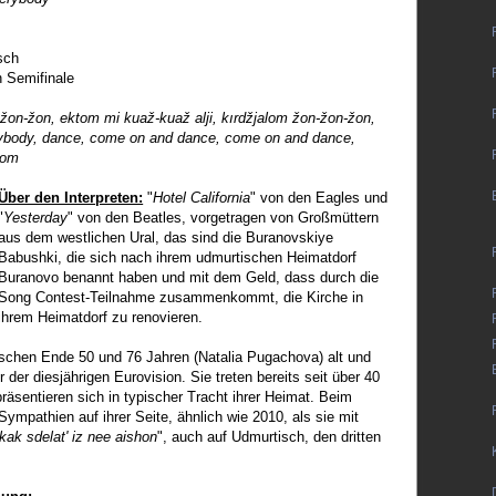
sch
 Semifinale
žon-žon, ektom mi kuaž-kuaž alji, kırdžjalom žon-žon-žon,
erybody, dance, come on and dance, come on and dance,
oom
Über den Interpreten:
"
Hotel California
" von den Eagles und
"
Yesterday
" von den Beatles, vorgetragen von Großmüttern
aus dem westlichen Ural, das sind die Buranovskiye
Babushki, die sich nach ihrem udmurtischen Heimatdorf
Buranovo benannt haben und mit dem Geld, dass durch die
Song Contest-Teilnahme zusammenkommt, die Kirche in
ihrem Heimatdorf zu renovieren.
ischen Ende 50 und 76 Jahren (Natalia Pugachova) alt und
 der diesjährigen Eurovision. Sie treten bereits seit über 40
äsentieren sich in typischer Tracht ihrer Heimat. Beim
Sympathien auf ihrer Seite, ähnlich wie 2010, als sie mit
kak sdelat' iz nee aishon
", auch auf Udmurtisch, den dritten