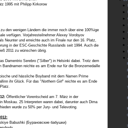
tz 1995 mit Philipp Kirkorow
►
►
►
►
 zu den wenigen Ländern die immer noch über eine 100%ige
►
nale verfügen. Vorjahresteilnehmer Alexey Vorobyov
►
 als Neunter und erreichte auch im Finale nur den 16. Platz,
►
ierung in der ESC-Geschichte Russlands seit 1994. Auch die
ließ 2011 zu wünschen übrig.
►
▼
as Damentrio Serebro ("
Silber
") in Helsinki dabei. Trotz dem
m Bandnamen reichte es am Ende nur für die Bronzemedaille
pische und hässliche Boyband mit dem Namen Prime
llinn ihr Glück. Für das "
Northern Girl
" reichte es am Ende
Platz.
12:
Öffentlicher Vorentscheid am 7. März in der
n Moskau. 25 Interpreten waren dabei, darunter auch Dima
chieden wurde zu 50% per Jury- und Televoting.
012:
kiye Babushki (Бурановские бабушки)
verybody