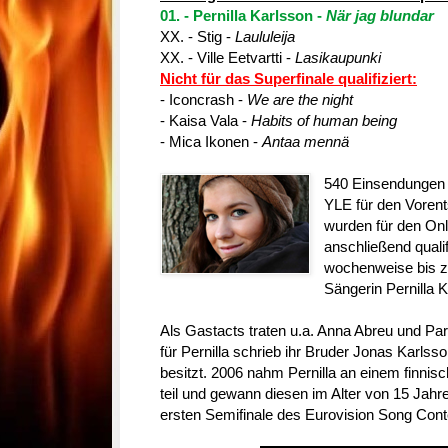
01. - Pernilla Karlsson -
När jag blundar
XX. - Stig -
Laululeija
XX. - Ville Eetvartti -
Lasikaupunki
Nicht für das Superfinale qualifiziert:
- Iconcrash -
We are the night
- Kaisa Vala -
Habits of human being
- Mica Ikonen -
Antaa mennä
540 Einsendungen e
YLE für den Vorent
wurden für den Onl
anschließend quali
wochenweise bis zu
Sängerin Pernilla 
Als Gastacts traten u.a. Anna Abreu und Pa
für Pernilla schrieb ihr Bruder Jonas Karlsso
besitzt. 2006 nahm Pernilla an einem finn
teil und gewann diesen im Alter von 15 Jah
ersten Semifinale des Eurovision Song Contes