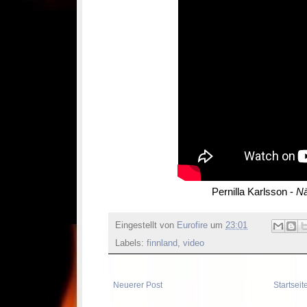
Pernilla Karlsson -
Nä
Eingestellt von
Eurofire
um
23:01
Labels:
finnland
,
video
Neuerer Post
Startseit