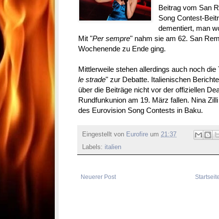
Beitrag vom San Re
Song Contest-Beitr
dementiert, man w
Mit "
Per sempre
" nahm sie am 62. San Remo-
Wochenende zu Ende ging.
Mittlerweile stehen allerdings auch noch die T
le strade
" zur Debatte. Italienischen Bericht
über die Beiträge nicht vor der offiziellen D
Rundfunkunion am 19. März fallen. Nina Zilli v
des Eurovision Song Contests in Baku.
Eingestellt von
Eurofire
um
21:37
Labels:
italien
Neuerer Post
Startseit