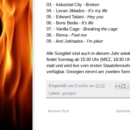
03. - Industrial City -
Broken
04. - Levan Jibladse -
It's my life
05. - Edward Tatiani -
Hey you
06. - Boris Bedia -
It's life
07. - Vanilla Cage -
Breaking the cage
08. - Rema -
Feel me
09. - Anri Jokhadse -
I'm joker
Alle Songtitel sind auch in diesem Jahr wied
findet Sonntag ab 15:30 Uhr (MEZ, 18:30 Uhr 
statt und wird live vom ersten Staatsfernseh
verfügbar. Georgien nimmt am zweiten Semifi
Eingestellt von
Eurofire
um
21:02
Labels:
georgien
Neuerer Post
Startseit