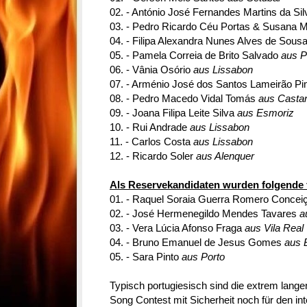
0
2. - António José Fernandes Martins da Si
03. - Pedro Ricardo Céu Portas & Susana 
04. - Filipa Alexandra Nunes Alves de Sous
05. - Pamela Correia de Brito Salvado
aus P
06. - Vânia Osório
aus Lissabon
07. - Arménio José dos Santos Lameirão P
08. - Pedro Macedo Vidal Tomás
aus Castan
09. - Joana Filipa Leite Silva
aus Esmoriz
10. - Rui Andrade
aus Lissabon
11. - Carlos Costa
aus Lissabon
12. - Ricardo Soler
aus Alenquer
Als Reservekandidaten wurden folgende 
01. - Raquel Soraia Guerra Romero Conce
02. - José Hermenegildo Mendes Tavares
a
03. - Vera Lúcia Afonso Fraga
aus Vila Real
04. - Bruno Emanuel de Jesus Gomes
aus 
05. - Sara Pinto
aus Porto
Typisch portugiesisch sind die extrem lange
Song Contest mit Sicherheit noch für den in