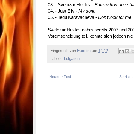
03. - Svetozar Hristov -
Barrow from the sh
04. - Just Elly -
My song
05. - Tedu Karavacheva -
Don't look for me
Svetozar Hristov nahm bereits 2007 und 200
Vorentscheidung teil, konnte sich jedoch nie f
Eingestellt von
Eurofire
um
14:12
Labels:
bulgarien
Neuerer Post
Startseit