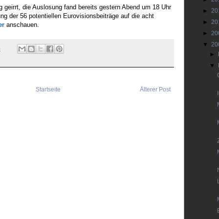
 geirrt, die Auslosung fand bereits gestern Abend um 18 Uhr
►
20
lung der 56 potentiellen Eurovisionsbeiträge auf die acht
►
20
er
anschauen.
►
20
▼
20
4
►
▼
Startseite
Älterer Post