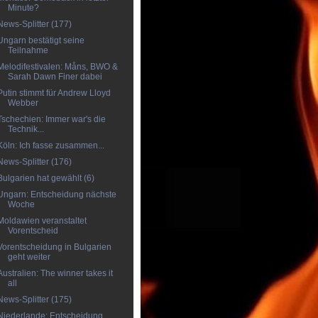
Minute?
News-Splitter (177)
Ungarn bestätigt seine
Teilnahme
Melodifestivalen: Måns, BWO &
Sarah Dawn Finer dabei
Putin stimmt für Andrew Lloyd
Webber
Tschechien: Immer war's die
Technik...
Köln: Ich fasse zusammen...
News-Splitter (176)
Bulgarien hat gewählt (6)
Ungarn: Entscheidung nächste
Woche
Moldawien veranstaltet
Vorentscheid
Vorentscheidung in Bulgarien
geht weiter
Australien: The winner takes it
all
News-Splitter (175)
Niederlande: Entscheidung