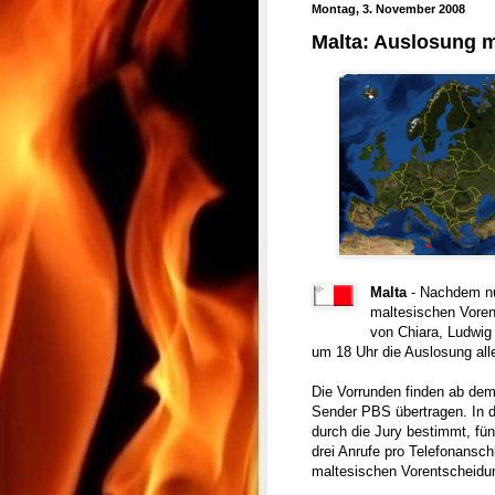
Montag, 3. November 2008
Malta: Auslosung 
Malta
- Nachdem nu
maltesischen Voren
von Chiara, Ludwig
um 18 Uhr die Auslosung all
Die Vorrunden finden ab de
Sender PBS übertragen. In 
durch die Jury bestimmt, fün
drei Anrufe pro Telefonansc
maltesischen Vorentscheidung