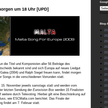
Google
morgen um 18 Uhr [UPD]
Power
Blog-
►
20
►
20
►
20
►
20
►
20
►
20
►
20
n die Titel und Komponisten aller 56 Beiträge des
tscheids bekannt sind und sich Europa auf neues Liedgut
►
20
 Galea (2004) und Ralph Siegel freuen kann, findet morgen
►
20
er Songs in die verschiedenen Vorrunden statt.
►
20
m 15. November jeweils samstags statt und werden vom
►
20
der letzten Sendung der
Eurovision Box
werden 15 Finalisten
►
20
f weitere durch Televoting. Hierbei gilt eine Beschränkung auf
►
20
hluss, wie ESCMalta.com berichtet. Das Finale der
►
20
 findet am 7. Februar statt.
►
20