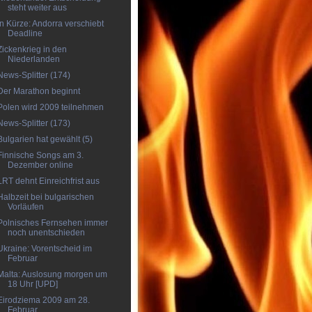
steht weiter aus
In Kürze: Andorra verschiebt
Deadline
Zickenkrieg in den
Niederlanden
News-Splitter (174)
Der Marathon beginnt
Polen wird 2009 teilnehmen
News-Splitter (173)
Bulgarien hat gewählt (5)
Finnische Songs am 3.
Dezember online
LRT dehnt Einreichfrist aus
Halbzeit bei bulgarischen
Vorläufen
Polnisches Fernsehen immer
noch unentschieden
Ukraine: Vorentscheid im
Februar
Malta: Auslosung morgen um
18 Uhr [UPD]
Eirodziema 2009 am 28.
Februar