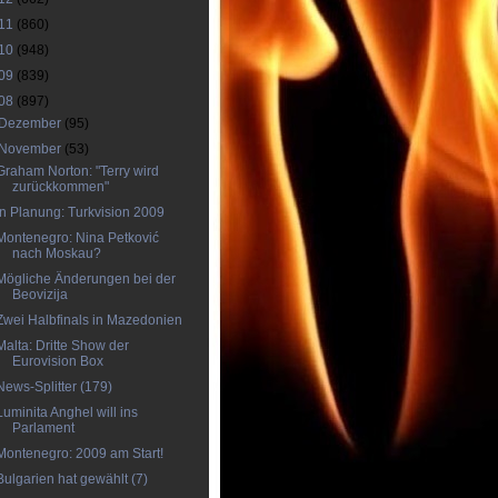
11
(860)
10
(948)
09
(839)
08
(897)
Dezember
(95)
November
(53)
Graham Norton: "Terry wird
zurückkommen"
In Planung: Turkvision 2009
Montenegro: Nina Petković
nach Moskau?
Mögliche Änderungen bei der
Beovizija
Zwei Halbfinals in Mazedonien
Malta: Dritte Show der
Eurovision Box
News-Splitter (179)
Luminita Anghel will ins
Parlament
Montenegro: 2009 am Start!
Bulgarien hat gewählt (7)