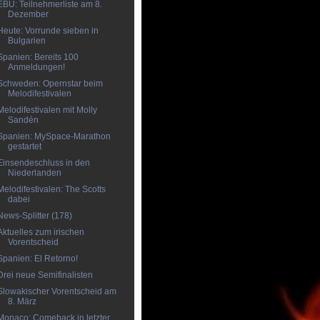
EBU: Teilnehmerliste am 8.
Dezember
Heute: Vorrunde sieben in
Bulgarien
Spanien: Bereits 100
Anmeldungen!
Schweden: Opernstar beim
Melodifestivalen
Melodifestivalen mit Molly
Sandén
Spanien: MySpace-Marathon
gestartet
Einsendeschluss in den
Niederlanden
Melodifestivalen: The Scotts
dabei
News-Splitter (178)
Aktuelles zum irischen
Vorentscheid
Spanien: El Retorno!
Drei neue Semifinalisten
Slowakischer Vorentscheid am
8. März
Monaco: Comeback in letzter