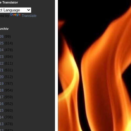
 Translator
ed by
Translate
Archiv
26
(99)
25
(614)
24
(478)
23
(494)
22
(611)
21
(631)
20
(512)
19
(787)
18
(954)
17
(959)
16
(952)
15
(993)
14
(706)
13
(478)
12
(662)