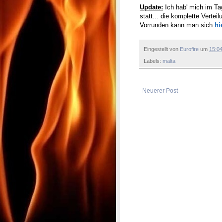
Update:
Ich hab' mich im Tag
statt... die komplette Vertei
Vorrunden kann man sich
hi
Eingestellt von
Eurofire
um
15:0
Labels:
malta
Neuerer Post