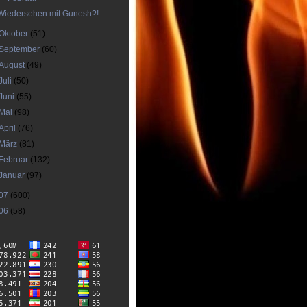
Wiedersehen mit Gunesh?!
Oktober
(51)
September
(60)
August
(49)
Juli
(50)
Juni
(55)
Mai
(98)
April
(76)
März
(81)
Februar
(132)
Januar
(97)
07
(600)
06
(58)