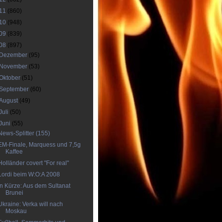
11
(860)
10
(948)
09
(839)
08
(897)
Dezember
(95)
November
(53)
Oktober
(51)
September
(60)
August
(49)
Juli
(50)
Juni
(55)
News-Splitter (155)
EM-Finale, Marquess und 7,5g
Kaffee
Holländer covert "For real"
Lordi beim W:O:A 2008
In Kürze: Aus dem Sultanat
Brunei
Ukraine: Verka will nach
Moskau