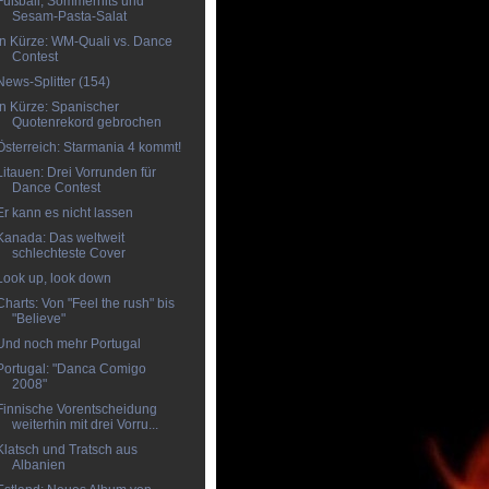
Fußball, Sommerhits und
Sesam-Pasta-Salat
In Kürze: WM-Quali vs. Dance
Contest
News-Splitter (154)
In Kürze: Spanischer
Quotenrekord gebrochen
Österreich: Starmania 4 kommt!
Litauen: Drei Vorrunden für
Dance Contest
Er kann es nicht lassen
Kanada: Das weltweit
schlechteste Cover
Look up, look down
Charts: Von "Feel the rush" bis
"Believe"
Und noch mehr Portugal
Portugal: "Danca Comigo
2008"
Finnische Vorentscheidung
weiterhin mit drei Vorru...
Klatsch und Tratsch aus
Albanien