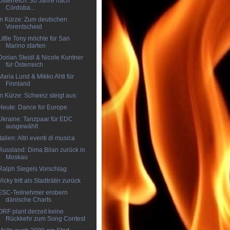
Österreich: 30 Jahre nach
Córdoba...
In Kürze: Zum deutschen
Vorentscheid
Little Tony möchte für San
Marino starten
Dorian Steidl & Nicole Kuntner
für Österreich
Maria Lund & Mikko Ahti für
Finnland
In Kürze: Schweiz steigt aus
Heute: Dance for Europe
Ukraine: Tanzpaar für EDC
ausgewählt
Italien: Altri eventi di musica
Russland: Dima Bilan zurück in
Moskau
Ralph Siegels Vorschlag
Vicky tritt als Stadträtin zurück
ESC-Teilnehmer erobern
dänische Charts
ORF plant derzeit keine
Rückkehr zum Song Contest