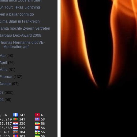
Malta auch 2009 am Start
On Tour: Texas Lightning
Ven a bailar conmigo
Dima Bilan in Frankreich
Tamta möchte Zypern vertreten
Barbara Dex-Award 2008
Thomas Hermanns gibt VE-
Moderation auf
Mai
(98)
April
(76)
März
(81)
Februar
(132)
Januar
(97)
07
(600)
06
(58)