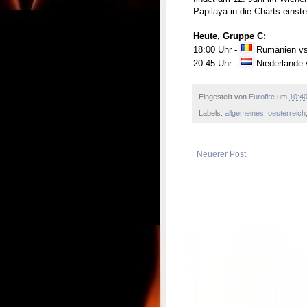
Papilaya in die Charts einst
Heute, Gruppe C:
18:00 Uhr -
Rumänien v
20:45 Uhr -
Niederlande
Eingestellt von
Eurofire
um
10:4
Labels:
allgemeines
,
oesterreich
Neuerer Post