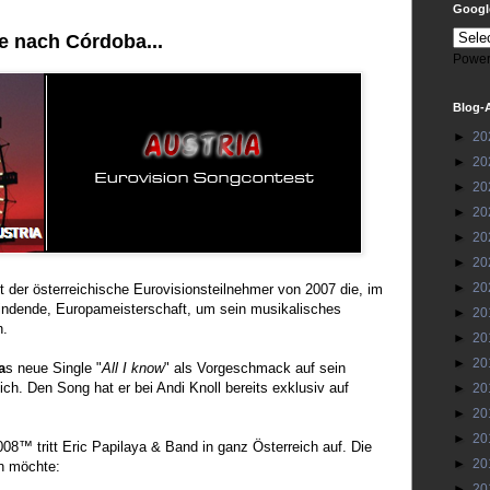
Google
re nach Córdoba...
Power
Blog-
►
20
►
20
►
20
►
20
►
20
►
20
►
20
tzt der österreichische Eurovisionsteilnehmer von 2007 die, im
findende, Europameisterschaft, um sein musikalisches
►
20
n.
►
20
►
20
a
s neue Single "
All I know
" als Vorgeschmack auf sein
tlich. Den Song hat er bei Andi Knoll bereits exklusiv auf
►
20
►
20
►
20
08™ tritt Eric Papilaya & Band in ganz Österreich auf. Die
►
20
en möchte:
►
20