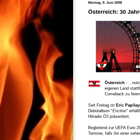
Montag, 9. Juni 2008
Österreich: 30 Jah
Österreich
- ...nu
eigenen Land statt
Comeback zu feier
Seit Freitag ist
Eric Papilay
Debütalbum "
Eriction
" erhäl
Hitradio Ö3 präsentiert.
Begleitend zur UEFA Euro 20
Termine, falls ihn einer seh