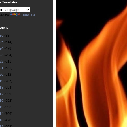
 Translator
ed by
Translate
Archiv
26
(99)
25
(614)
24
(478)
23
(494)
22
(611)
21
(631)
20
(512)
19
(787)
18
(954)
17
(959)
16
(952)
15
(993)
14
(706)
13
(478)
12
(662)