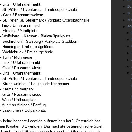
- Linz / Urfahranermarkt
►
20
 - St. Pölten / Eventarena, Landessportschule
►
20
r - Graz / Passamtswiese
- St. Peter i.d. Steiermark / Vorplatz Ottersbachhalle
►
20
- Linz / Urfahranermarkt
▼
20
- Eferding / Stadtplatz
►
- Wolfsberg i. Kärnten / Bleiweißparkplatz
►
 - Seekirchen i. Salzburg / Parkplatz Stadtkern
►
- Haiming in Tirol / Festgelände
 - Vöcklabruck / Freizeitgelände
►
 - Tulln / Mühlwiese
►
- Linz / Urfahranermarkt
►
r - Graz / Passamtswiese
- Linz / Urfahranermarkt
▼
 - St. Pölten / Eventarena, Landessportschule
r - Strasswalchen / Fa.gelände Rachbauer
 - Krems / Stadtpark
r - Graz / Passamtswiese
- Wien / Rathausplatz
 Austrian Airlines / Fanflug
- Laakirchen / Lidlparkplatz
en keine bessere Location aufzuweisen hat?! Österreich hat
gen Kroatien 0:1 verloren. Das nächste österreichische Spiel
r Ernst-Happel-Stadion gegen Polen statt. Ob und wann Eric