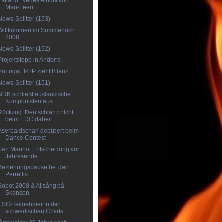
Estland: Neues Album von
Mari-Leen
News-Splitter (153)
Willkommen im Sommerloch
2008
News-Splitter (152)
Projektstopp in Andorra
Portugal: RTP zieht Bilanz
News-Splitter (151)
NRK schließt ausländische
Komponisten aus
Rückzug: Deutschland nicht
beim EDC dabei!
Aserbaidschan debütiert beim
Dance Contest
San Marino: Entscheidung vor
Jahresende
Beziehungspause bei den
Perrellis
Sopot 2008 & Allsång på
Skansen
ESC-Teilnehmer in den
schwedischen Charts