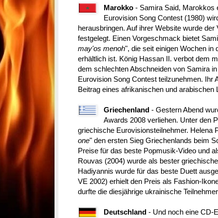
Marokko
- Samira Said, Marokkos 
Eurovision Song Contest (1980) wir
herausbringen. Auf ihrer Website wurde der V
festgelegt. Einen Vorgeschmack bietet Samira
may'os menoh
", die seit einigen Wochen in
erhältlich ist. König Hassan II. verbot de
dem schlechten Abschneiden von Samira in 
Eurovision Song Contest teilzunehmen. Ihr Auf
Beitrag eines afrikanischen und arabischen
Griechenland
- Gestern Abend wur
Awards 2008 verliehen. Unter den Pr
griechische Eurovisionsteilnehmer. Helena P
one
" den ersten Sieg Griechenlands beim S
Preise für das beste Popmusik-Video und al
Rouvas (2004) wurde als bester griechische
Hadiyannis wurde für das beste Duett ausge
VE 2002) erhielt den Preis als Fashion-Ikon
durfte die diesjährige ukrainische Teilnehme
Deutschland
- Und noch eine CD-E