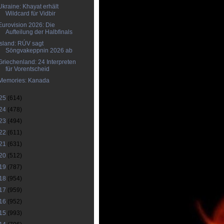
Ukraine: Khayat erhält
Wildcard für Vidbir
Eurovision 2026: Die
Aufteilung der Halbfinals
Island: RÚV sagt
Söngvakeppnin 2026 ab
Griechenland: 24 Interpreten
für Vorentscheid
Memories: Kanada
25
(614)
24
(478)
23
(494)
22
(611)
21
(631)
20
(512)
19
(787)
18
(954)
17
(959)
16
(952)
15
(993)