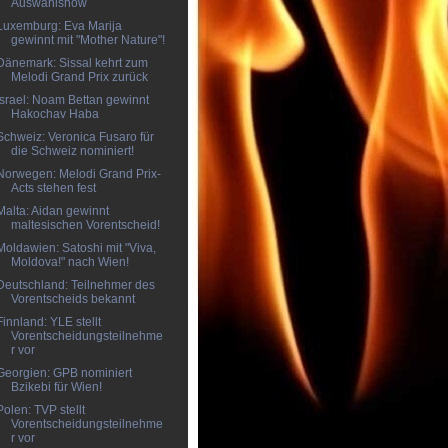
Auswahlshow
Luxemburg: Eva Marija
gewinnt mit "Mother Nature"!
Dänemark: Sissal kehrt zum
Melodi Grand Prix zurück
Israel: Noam Bettan gewinnt
Hakochav Haba
Schweiz: Veronica Fusaro für
die Schweiz nominiert!
Norwegen: Melodi Grand Prix-
Acts stehen fest
Malta: Aidan gewinnt
maltesischen Vorentscheid!
Moldawien: Satoshi mit "Viva,
Moldova!" nach Wien!
Deutschland: Teilnehmer des
Vorentscheids bekannt
Finnland: YLE stellt
Vorentscheidungsteilnehme
r vor
Georgien: GPB nominiert
Bzikebi für Wien!
Polen: TVP stellt
Vorentscheidungsteilnehme
r vor