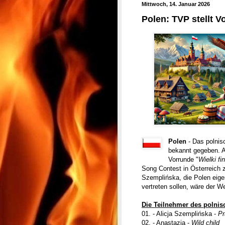
Mittwoch, 14. Januar 2026
Polen: TVP stellt 
Polen
- Das polni
bekannt gegeben. Ac
Vorrunde "
Wielki fi
Song Contest in Österreich z
Szemplińska, die Polen eigen
vertreten sollen, wäre der W
Die Teilnehmer des polnis
01. - Alicja Szemplińska -
Pr
02. - Anastazja -
Wild child