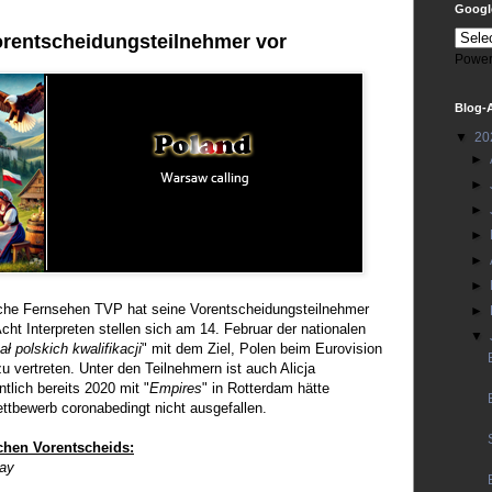
Google
Vorentscheidungsteilnehmer vor
Power
Blog-
▼
20
►
►
►
►
►
►
sche Fernsehen TVP hat seine Vorentscheidungsteilnehmer
►
ht Interpreten stellen sich am 14. Februar der nationalen
▼
nał polskich kwalifikacji
" mit dem Ziel, Polen beim Eurovision
u vertreten. Unter den Teilnehmern ist auch Alicja
tlich bereits 2020 mit "
Empires
" in Rotterdam hätte
ettbewerb coronabedingt nicht ausgefallen.
chen Vorentscheids:
ay