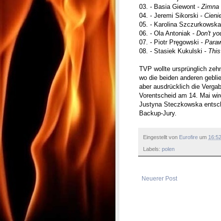
03. - Basia Giewont -
Zimna
04. - Jeremi Sikorski -
Cieni
05. - Karolina Szczurkowska
06. - Ola Antoniak -
Don't yo
07. - Piotr Pręgowski -
Para
08. - Stasiek Kukulski -
This
TVP wollte ursprünglich zeh
wo die beiden anderen geblie
aber ausdrücklich die Vergab
Vorentscheid am 14. Mai wir
Justyna Steczkowska entschi
Backup-Jury.
Eingestellt von
Eurofire
um
16:5
Labels:
polen
Neuerer Post