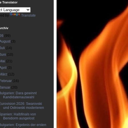
 Translator
ed by
Translate
Archiv
26
(99)
August
(3)
Juli
(14)
Juni
(10)
Mai
(21)
April
(3)
März
(12)
Februar
(16)
Januar
(20)
Bulgarien: Dara gewinnt
Kandidatenauswahl
Eurovision 2026: Swarovski
und Ostrowski moderieren
Spanien: Halbfinals von
Benidorm ausgelost
Bulgarien: Ergebnis der ersten