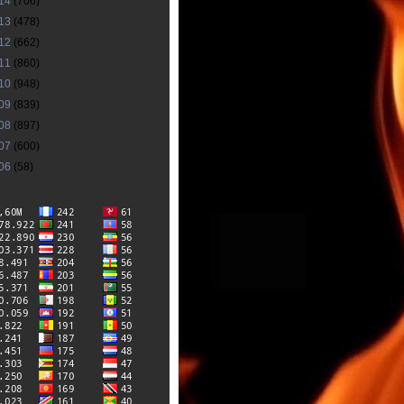
14
(706)
13
(478)
12
(662)
11
(860)
10
(948)
09
(839)
08
(897)
07
(600)
06
(58)