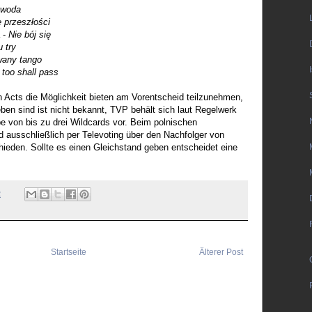
 woda
e przeszłości
 -
Nie bój się
u try
wany tango
 too shall pass
n Acts die Möglichkeit bieten am Vorentscheid teilzunehmen,
ben sind ist nicht bekannt, TVP behält sich laut Regelwerk
e von bis zu drei Wildcards vor. Beim polnischen
d ausschließlich per Televoting über den Nachfolger von
eden. Sollte es einen Gleichstand geben entscheidet eine
2
Startseite
Älterer Post