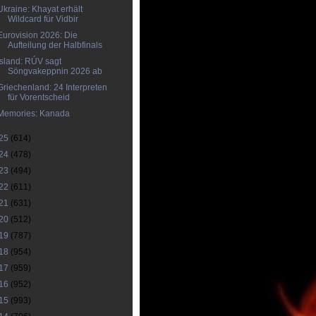
Ukraine: Khayat erhält
Wildcard für Vidbir
Eurovision 2026: Die
Aufteilung der Halbfinals
Island: RÚV sagt
Söngvakeppnin 2026 ab
Griechenland: 24 Interpreten
für Vorentscheid
Memories: Kanada
25
(614)
24
(478)
23
(494)
22
(611)
21
(631)
20
(512)
19
(787)
18
(954)
17
(959)
16
(952)
15
(993)