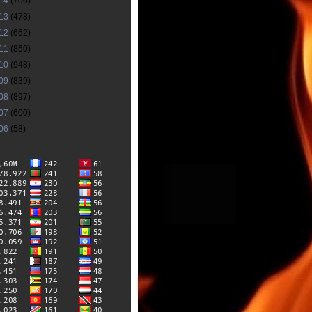
14
(706)
13
(478)
12
(662)
11
(860)
10
(948)
09
(839)
08
(897)
07
(600)
06
(58)