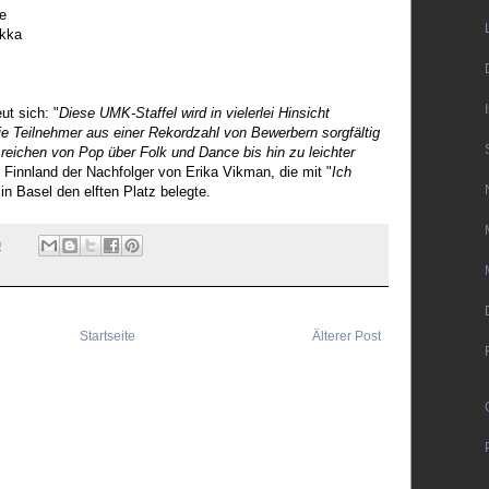
ve
ukka
ut sich: "
Diese UMK-Staffel wird in vielerlei Hinsicht
die Teilnehmer aus einer Rekordzahl von Bewerbern sorgfältig
reichen von Pop über Folk und Dance bis hin zu leichter
n Finnland der Nachfolger von Erika Vikman, die mit "
Ich
n Basel den elften Platz belegte.
0
Startseite
Älterer Post