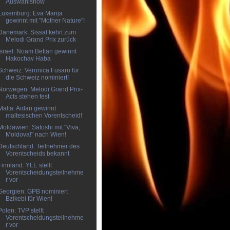
Auswahlshow
Luxemburg: Eva Marija
gewinnt mit "Mother Nature"!
Dänemark: Sissal kehrt zum
Melodi Grand Prix zurück
Israel: Noam Bettan gewinnt
Hakochav Haba
Schweiz: Veronica Fusaro für
die Schweiz nominiert!
Norwegen: Melodi Grand Prix-
Acts stehen fest
Malta: Aidan gewinnt
maltesischen Vorentscheid!
Moldawien: Satoshi mit "Viva,
Moldova!" nach Wien!
Deutschland: Teilnehmer des
Vorentscheids bekannt
Finnland: YLE stellt
Vorentscheidungsteilnehme
r vor
Georgien: GPB nominiert
Bzikebi für Wien!
Polen: TVP stellt
Vorentscheidungsteilnehme
r vor