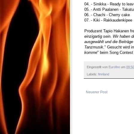
04. - Sinikka - Ready to lea
05. - Antti Paalanen - Takat
06. - Chachi - Cherry cake
07. - Kiki - Rakkaudenkipee
Produzent Tapio Hakanen fre
einzigartig sein. Wir haben 
ausgewählt und die Beiträge 
Tanzmusik.
" Gesucht wird i
komme
" beim Song Contest i
Eingestellt von
Eurofire
um
09:5
Labels:
finnland
Neuerer Post