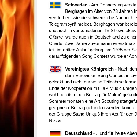
Schweden
- Am Donnerstag versta
Berghagen im Alter von 78 Jahren i
verstorben, wie die schwedische Nachrichte
Telegrambyrå meldet. Berghagen war bereits
und auch in verschiedenen TV-Shows aktiv. S
Gitarre
" wurde auch in Deutschland zu einem
Charts. Zwei Jahre zuvor nahm er erstmal
teil, im dritten Anlauf gelang ihm 1975 der Si
darauffolgenden Song Contest wurde er Acht
Vereinigtes Königreich
- Nach dem 
dem Eurovision Song Contest in Live
geleckt und nicht nur seine Teilnahme formel
Ende der Kooperation mit TaP Music umge
wohl bereits einen Beitrag für Malmö gefund
Sommermonaten eine Art Scouting stattgefun
geeigneter Beitrag gefunden werden konnte
der Gruppe Stand Uniqu3 ihren Act für den J
Nizza.
Deutschland
- ...und für heute Abe