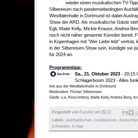
wieder einen musikalischen TV-Tipp.
Silbereisen nach pandemiebedingten Ausfäl
Westfalenhalle in Dortmund ist dabei Austrag
Show der ARD. Als musikalische Gäste steh
Egli, Maite Kelly, Mickie Krause, Andrea Be
noch nicht näher genannte Künstler bereit. 
in Kopenhagen mit "
Wer Liebe lebt
" vertrat,
in der Silbereisen-Show sein, kündigte sie j
für 2024 an.
Programmtipp:
Sa., 21. Oktober 2023
- 20:15 
Schlagerboom 2023 - Alles funkel
live aus der Westfalenhalle in Dortmund
Moderation: Florian Silbereisen
Gäste: u.a. Ross Antony, Maite Kelly, Andrea Berg, An
Eingestellt von
Eurofire
um
09:37
Labels:
aserbaidschan
,
condolences
,
deutschla
schweden
,
tv-tipp