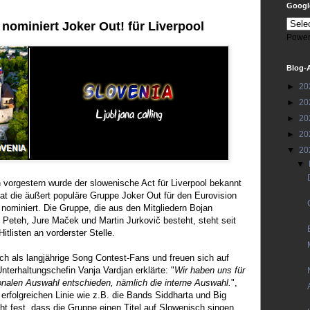
Google
nominiert Joker Out! für Liverpool
Power
Blog-
►
20
►
20
►
20
►
20
▼
20
▼
 vorgestern wurde der slowenische Act für Liverpool bekannt
t die äußert populäre Gruppe Joker Out für den Eurovision
nominiert. Die Gruppe, die aus den Mitgliedern Bojan
n Peteh, Jure Maček und Martin Jurkovič besteht, steht seit
itlisten an vorderster Stelle.
ch als langjährige Song Contest-Fans und freuen sich auf
nterhaltungschefin Vanja Vardjan erklärte: "
Wir haben uns für
onalen Auswahl entschieden, nämlich die interne Auswahl.
",
r erfolgreichen Linie wie z.B. die Bands Siddharta und Big
ht fest, dass die Gruppe einen Titel auf Slowenisch singen