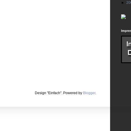
►
20
Impre
Design "Einfach". Powered by
Blogger
.