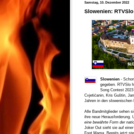
Samstag, 10. Dezember 2022
Slowenien: RTVSlo 
Slowenien
- Schon
gegeben. RTVSlo ha
Song Contest 2023 
Cvjetićanin, Kris Guštin, Ja
Jahren in den slowenischen H
Alle Bandmitglieder sehen si
ihre neue Herausforderung. U
eine bewährte Form der nati
Joker Out sieht sie auf eine
Foot Mama. Bereits jetzt ste