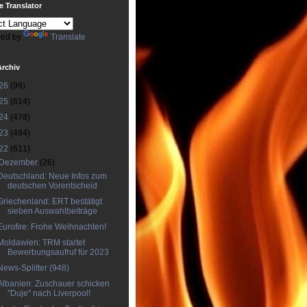
 Translator
ed by
Translate
Archiv
26
(99)
25
(614)
24
(478)
23
(494)
22
(611)
Dezember
(26)
Deutschland: Neue Infos zum
deutschen Vorentscheid
Griechenland: ERT bestätigt
sieben Auswahlbeiträge
Eurofire: Frohe Weihnachten!
Moldawien: TRM startet
Bewerbungsaufruf für 2023
News-Splitter (948)
Albanien: Zuschauer schicken
"Duje" nach Liverpool!