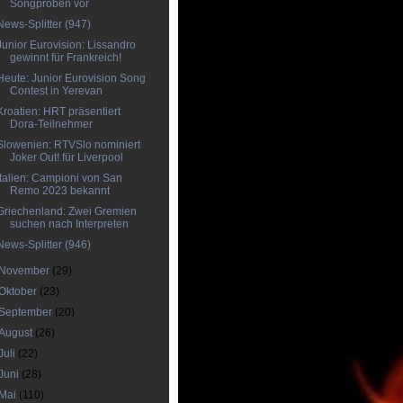
Songproben vor
News-Splitter (947)
Junior Eurovision: Lissandro
gewinnt für Frankreich!
Heute: Junior Eurovision Song
Contest in Yerevan
Kroatien: HRT präsentiert
Dora-Teilnehmer
Slowenien: RTVSlo nominiert
Joker Out! für Liverpool
Italien: Campioni von San
Remo 2023 bekannt
Griechenland: Zwei Gremien
suchen nach Interpreten
News-Splitter (946)
November
(29)
Oktober
(23)
September
(20)
August
(26)
Juli
(22)
Juni
(28)
Mai
(110)