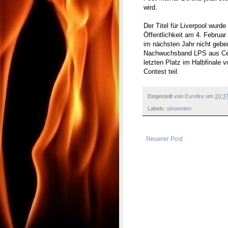
wird.
Der Titel für Liverpool wur
Öffentlichkeit am 4. Februa
im nächsten Jahr nicht gebe
Nachwuchsband LPS aus Celje
letzten Platz im Halbfinale
Contest teil.
Eingestellt von
Eurofire
um
20:3
Labels:
slowenien
Neuerer Post