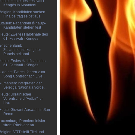
Heute: Finale des Festivali i
Këngës in Albanien!
Belgien: Kandidaten suchen
Finalbeitrag selbst aus
Litauen: Pabandom iš naujo-
Kandidaten stehen fest
Heute: Zweites Halbfinale des
61. Festivali i Këngës
Griechenland:
Zusammensetzung der
Panels bekannt
Heute: Erstes Halbfinale des
61. Festivali i Këngës
Ukraine: Tvorchi fahren zum
Song Contest nach Live...
Rumänien: Interpreten der
Selecţia Naţională vorge...
Heute: Ukrainischer
Vorentscheid "Vidbir" für
Live...
Heute: Giovani-Auswahl in San
Remo
Luxemburg: Premierminister
strebt Rückkehr an
Belgien: VRT stellt Titel und