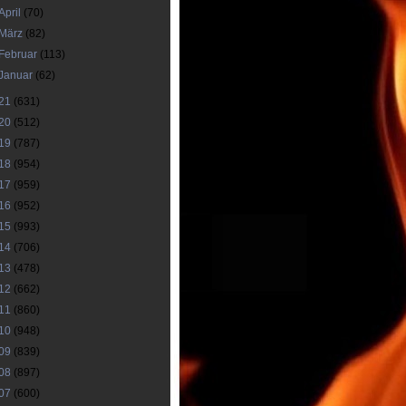
April
(70)
März
(82)
Februar
(113)
Januar
(62)
21
(631)
20
(512)
19
(787)
18
(954)
17
(959)
16
(952)
15
(993)
14
(706)
13
(478)
12
(662)
11
(860)
10
(948)
09
(839)
08
(897)
07
(600)