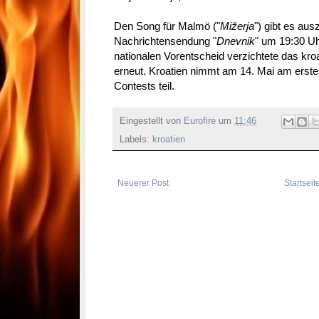
Den Song für Malmö ("
Mižerja
") gibt es au
Nachrichtensendung "
Dnevnik
" um 19:30 Uh
nationalen Vorentscheid verzichtete das kr
erneut. Kroatien nimmt am 14. Mai am erste
Contests teil.
Eingestellt von
Eurofire
um
11:46
Labels:
kroatien
Neuerer Post
Startseit