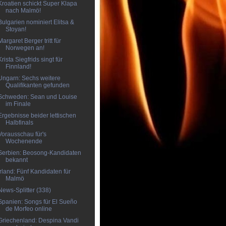
Kroatien schickt Super Klapa
nach Malmö!
Bulgarien nominiert Elitsa &
Stoyan!
Margaret Berger tritt für
Norwegen an!
Krista Siegfrids singt für
Finnland!
Ungarn: Sechs weitere
Qualifikanten gefunden
Schweden: Sean und Louise
im Finale
Ergebnisse beider lettischen
Halbfinals
Vorausschau für's
Wochenende
Serbien: Beosong-Kandidaten
bekannt
Irland: Fünf Kandidaten für
Malmö
News-Splitter (338)
Spanien: Songs für El Sueño
de Morfeo online
Griechenland: Despina Vandi