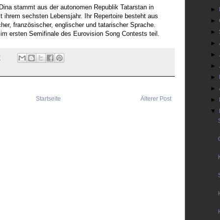
Dina stammt aus der autonomen Republik Tatarstan in
►
it ihrem sechsten Lebensjahr. Ihr Repertoire besteht aus
►
ischer, französischer, englischer und tatarischer Sprache.
►
m ersten Semifinale des Eurovision Song Contests teil.
►
►
7
►
►
►
Startseite
Älterer Post
►
▼