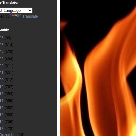
 Translator
ed by
Translate
Archiv
26
(99)
25
(614)
24
(478)
23
(494)
22
(611)
21
(631)
20
(512)
19
(787)
18
(954)
17
(959)
16
(952)
15
(993)
14
(706)
13
(478)
Dezember
(48)