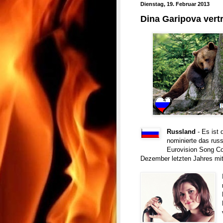
Dienstag, 19. Februar 2013
Dina Garipova vert
Russland
- Es ist 
nominierte das ru
Eurovision Song Co
Dezember letzten Jahres mi