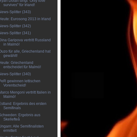
Ryan Dolan singt "Only love
survives" für Irland!
News-Splitter (343)
Heute: Eurosong 2013 in Irland
News-Splitter (342)
News-Splitter (341)
Dina Garipova vertritt Russland
in Malmö!
Ouzo für alle, Griechenland hat
gewählt!
Heute: Griechenland
entscheidet für Malmö!
News-Splitter (340)
PeR gewinnen lettischen
Vorentscheid!
Marco Mengoni vertritt Italien in
Malmö!
Estland: Ergebnis des ersten
Semifinals
Schweden: Ergebnis aus
Skellefteå
Ungarn: Alle Semifinalisten
ermittelt