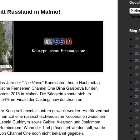
Google
ritt Russland in Malmö!
Power
Blog-
►
20
►
20
►
20
►
20
►
20
►
20
►
20
das Jahr der "
The Voice
"-Kandidaten, heute Nachmittag
ssische Fernsehen Channel One
Dina Garipova
für den
►
20
ntest 2013 in Malmö. Die Sängerin konnte sich im
►
20
t 54% im Finale der Castingshow durchsetzen.
►
20
Ihr Song soll ebenfalls intern gewählt werden. Hierfür vertraut
►
20
man auf eine russisch-schwedische Kooperation zwischen
►
20
Leonid Gutkinym sowie Gabirel Alearson und Joakimom
►
20
Bornbergom. Wann der Titel präsentiert werden soll, wurde
▼
20
von Channel One noch nicht bekannt gegeben.
►