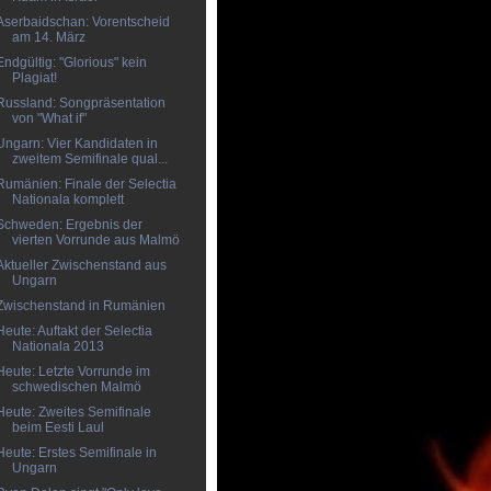
Aserbaidschan: Vorentscheid
am 14. März
Endgültig: "Glorious" kein
Plagiat!
Russland: Songpräsentation
von "What if"
Ungarn: Vier Kandidaten in
zweitem Semifinale qual...
Rumänien: Finale der Selectia
Nationala komplett
Schweden: Ergebnis der
vierten Vorrunde aus Malmö
Aktueller Zwischenstand aus
Ungarn
Zwischenstand in Rumänien
Heute: Auftakt der Selectia
Nationala 2013
Heute: Letzte Vorrunde im
schwedischen Malmö
Heute: Zweites Semifinale
beim Eesti Laul
Heute: Erstes Semifinale in
Ungarn