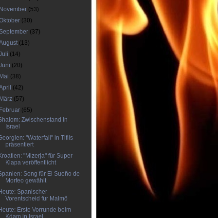
November
(53)
Oktober
(30)
September
(37)
August
(13)
Juli
(14)
Juni
(20)
Mai
(38)
April
(42)
März
(57)
Februar
(65)
Shalom: Zwischenstand in
Israel
Georgien: "Waterfall" in Tiflis
präsentiert
Kroatien: "Mizerja" für Super
Klapa veröffentlicht
Spanien: Song für El Sueño de
Morfeo gewählt
Heute: Spanischer
Vorentscheid für Malmö
Heute: Erste Vorrunde beim
Kdam in Israel