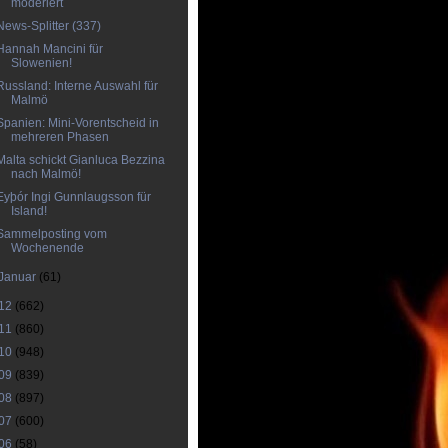
moderiert
News-Splitter (337)
Hannah Mancini für
Slowenien!
Russland: Interne Auswahl für
Malmö
Spanien: Mini-Vorentscheid in
mehreren Phasen
Malta schickt Gianluca Bezzina
nach Malmö!
Eyþór Ingi Gunnlaugsson für
Island!
Sammelposting vom
Wochenende
Januar
(61)
12
(662)
11
(860)
10
(948)
09
(839)
08
(897)
07
(600)
06
(58)