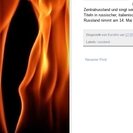
Zentralrussland und singt se
Titeln in russischer, italien
Russland nimmt am 14. Mai i
Eingestellt von
Eurofire
um
17:3
Labels:
russland
Neuerer Post