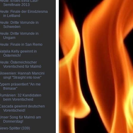
Heute: Erstes Eesti Laul-
Semifinale 2013
Heute: Finale der Eirodziesma
in Lettland
Heute: Dritte Vorrunde in
Schweden
Heute: Dritte Vorrunde in
Ungarn
Heute: Finale in San Remo
Natalia Kelly gewinnt in
Österreich!
Heute: Österreichischer
Vorentscheid für Malmö
Slowenien: Hannah Mancini
singt "Straight into love"
Zypern präsentiert "An me
thimase"
Rumänien: 32 Kandidaten
beim Vorentscheid
Cascada gewinnt deutschen
Vorentscheid!
Unser Song für Malmö am
Donnerstag!
News-Splitter (339)