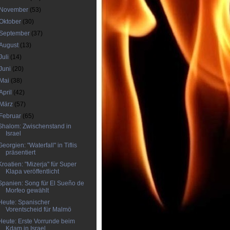
November
(53)
Oktober
(30)
September
(37)
August
(13)
Juli
(14)
Juni
(20)
Mai
(38)
April
(42)
März
(57)
Februar
(65)
Shalom: Zwischenstand in
Israel
Georgien: "Waterfall" in Tiflis
präsentiert
Kroatien: "Mizerja" für Super
Klapa veröffentlicht
Spanien: Song für El Sueño de
Morfeo gewählt
Heute: Spanischer
Vorentscheid für Malmö
Heute: Erste Vorrunde beim
Kdam in Israel