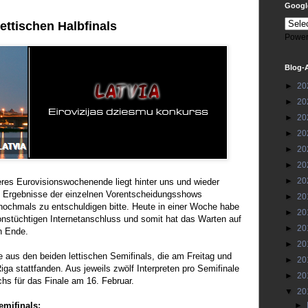
Google
ettischen Halbfinals
Power
Blog-
►
20
►
20
►
20
►
20
►
20
►
20
►
20
eres Eurovisionswochenende liegt hinter uns und wieder
 Ergebnisse der einzelnen Vorentscheidungsshows
►
20
 nochmals zu entschuldigen bitte. Heute in einer Woche habe
►
20
ionstüchtigen Internetanschluss und somit hat das Warten auf
►
20
n Ende.
►
20
 aus den beiden lettischen Semifinals, die am Freitag und
►
20
ga stattfanden. Aus jeweils zwölf Interpreten pro Semifinale
►
20
echs für das Finale am 16. Februar.
▼
20
emifinals:
►