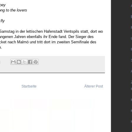
oey
ong to the lovers
fly
stag in der lettischen Hafenstadt Ventspils statt, dort wo
angenen Jahren ebenfalls ihr Ende fand. Der Sieger des
ket nach Malmö und tritt dort im zweiten Semifinale des
n.
6
Startseite
Älterer Post