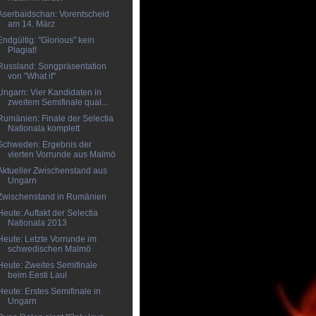
Aserbaidschan: Vorentscheid
am 14. März
Endgültig: "Glorious" kein
Plagiat!
Russland: Songpräsentation
von "What if"
Ungarn: Vier Kandidaten in
zweitem Semifinale qual...
Rumänien: Finale der Selectia
Nationala komplett
Schweden: Ergebnis der
vierten Vorrunde aus Malmö
Aktueller Zwischenstand aus
Ungarn
Zwischenstand in Rumänien
Heute: Auftakt der Selectia
Nationala 2013
Heute: Letzte Vorrunde im
schwedischen Malmö
Heute: Zweites Semifinale
beim Eesti Laul
Heute: Erstes Semifinale in
Ungarn