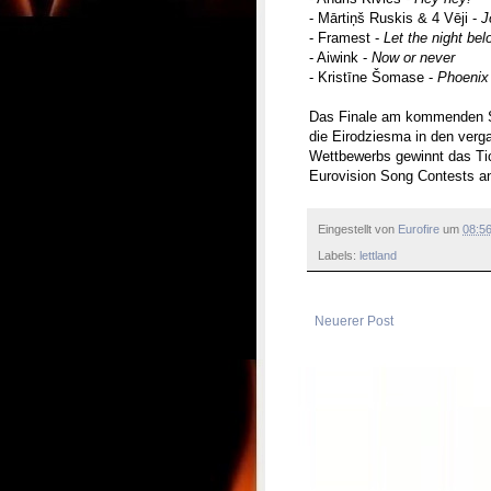
- Mārtiņš Ruskis & 4 Vēji -
J
- Framest -
Let the night bel
- Aiwink -
Now or never
- Kristīne Šomase -
Phoenix 
Das Finale am kommenden Sam
die Eirodziesma in den verg
Wettbewerbs gewinnt das Tic
Eurovision Song Contests a
Eingestellt von
Eurofire
um
08:5
Labels:
lettland
Neuerer Post