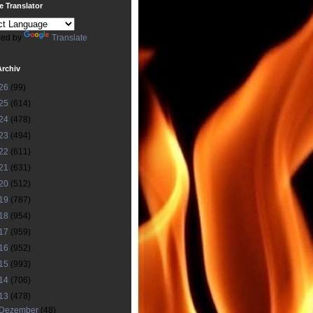
 Translator
ed by
Translate
Archiv
26
(99)
25
(614)
24
(478)
23
(494)
22
(611)
21
(631)
20
(512)
19
(787)
18
(954)
17
(959)
16
(952)
15
(993)
14
(706)
13
(478)
Dezember
(48)