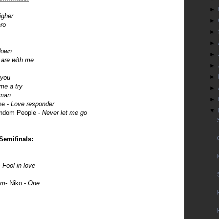
►
igher
►
ro
►
►
down
►
are with me
►
►
 you
me a try
►
man
►
ne -
Love responder
▼
andom People -
Never let me go
Semifinals:
-
Fool in love
am
- Niko -
One