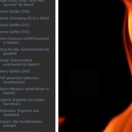
Ryan Dolan singt "Only love
survives" für Irland!
News-Splitter (343)
Heute: Eurosong 2013 in Irland
News-Splitter (342)
News-Splitter (341)
Dina Garipova vertritt Russland
in Malmö!
Ouzo für alle, Griechenland hat
gewählt!
Heute: Griechenland
entscheidet für Malmö!
News-Splitter (340)
PeR gewinnen lettischen
Vorentscheid!
Marco Mengoni vertritt Italien in
Malmö!
Estland: Ergebnis des ersten
Semifinals
Schweden: Ergebnis aus
Skellefteå
Ungarn: Alle Semifinalisten
ermittelt