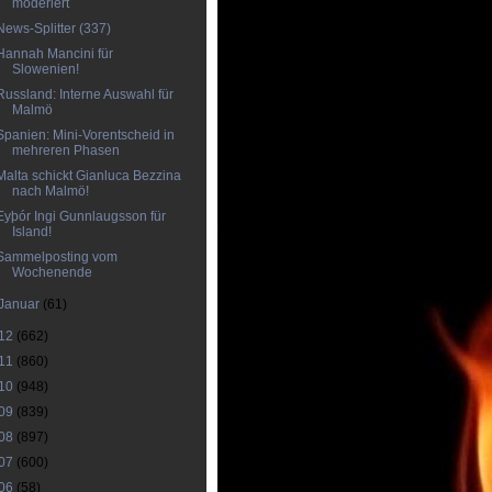
moderiert
News-Splitter (337)
Hannah Mancini für
Slowenien!
Russland: Interne Auswahl für
Malmö
Spanien: Mini-Vorentscheid in
mehreren Phasen
Malta schickt Gianluca Bezzina
nach Malmö!
Eyþór Ingi Gunnlaugsson für
Island!
Sammelposting vom
Wochenende
Januar
(61)
12
(662)
11
(860)
10
(948)
09
(839)
08
(897)
07
(600)
06
(58)