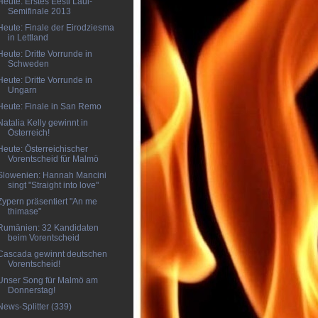
Heute: Erstes Eesti Laul-
Semifinale 2013
Heute: Finale der Eirodziesma
in Lettland
Heute: Dritte Vorrunde in
Schweden
Heute: Dritte Vorrunde in
Ungarn
Heute: Finale in San Remo
Natalia Kelly gewinnt in
Österreich!
Heute: Österreichischer
Vorentscheid für Malmö
Slowenien: Hannah Mancini
singt "Straight into love"
Zypern präsentiert "An me
thimase"
Rumänien: 32 Kandidaten
beim Vorentscheid
Cascada gewinnt deutschen
Vorentscheid!
Unser Song für Malmö am
Donnerstag!
News-Splitter (339)