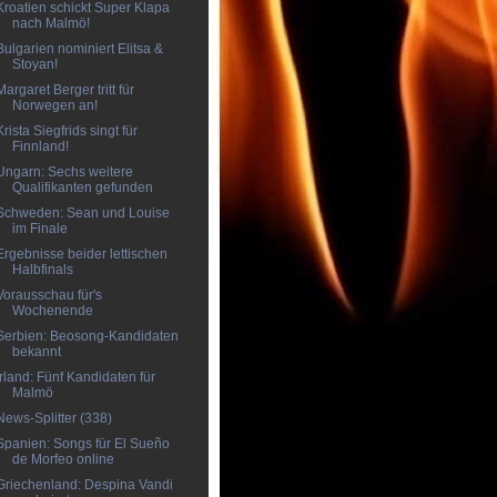
Kroatien schickt Super Klapa
nach Malmö!
Bulgarien nominiert Elitsa &
Stoyan!
Margaret Berger tritt für
Norwegen an!
Krista Siegfrids singt für
Finnland!
Ungarn: Sechs weitere
Qualifikanten gefunden
Schweden: Sean und Louise
im Finale
Ergebnisse beider lettischen
Halbfinals
Vorausschau für's
Wochenende
Serbien: Beosong-Kandidaten
bekannt
Irland: Fünf Kandidaten für
Malmö
News-Splitter (338)
Spanien: Songs für El Sueño
de Morfeo online
Griechenland: Despina Vandi