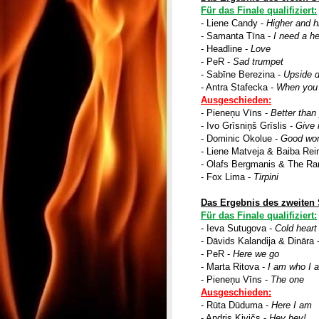
Für das Finale qualifiziert:
- Liene Candy -
Higher and h
- Samanta Tīna -
I need a he
- Headline -
Love
- PeR -
Sad trumpet
- Sabīne Berezina -
Upside 
- Antra Stafecka -
When you 
Ausgeschieden:
- Pieneņu Vīns -
Better than
- Ivo Grīsniņš Grīslis -
Give 
- Dominic Okolue -
Good wo
- Liene Matveja & Baiba Rei
- Olafs Bergmanis & The R
- Fox Lima -
Tirpini
Das Ergebnis des zweiten 
Für das Finale qualifiziert:
- Ieva Sutugova -
Cold heart
- Dāvids Kalandija & Dināra 
- PeR -
Here we go
- Marta Ritova -
I am who I 
- Pieneņu Vīns -
The one
Ausgeschieden:
- Rūta Dūduma -
Here I am
- Andris Kivičs -
Hey hey!