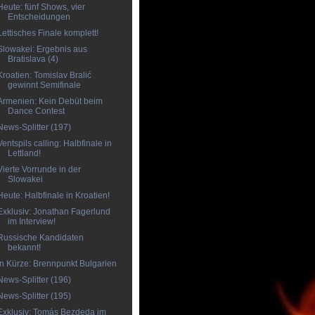
Heute: fünf Shows, vier
Entscheidungen
Lettisches Finale komplett!
Slowakei: Ergebnis aus
Bratislava (4)
Kroatien: Tomislav Bralić
gewinnt Semifinale
Armenien: Kein Debüt beim
Dance Contest
News-Splitter (197)
Ventspils calling: Halbfinale in
Lettland!
Vierte Vorrunde in der
Slowakei
Heute: Halbfinale in Kroatien!
Exklusiv: Jonathan Fagerlund
im Interview!
Russische Kandidaten
bekannt!
In Kürze: Brennpunkt Bulgarien
News-Splitter (196)
News-Splitter (195)
Exklusiv: Tomás Bezdeda im