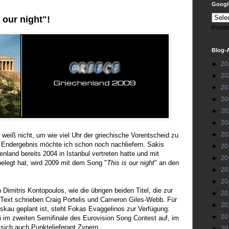
Google
 our night"!
Power
Blog-
►
20
►
20
►
20
►
20
►
20
►
20
►
20
 weiß nicht, um wie viel Uhr der griechische Vorentscheid zu
 Endergebnis möchte ich schon noch nachliefern. Sakis
►
20
nland bereits 2004 in Istanbul vertreten hatte und mit
►
20
 belegt hat, wird 2009 mit dem Song "
This is our night
" an den
►
20
►
20
imitris Kontopoulos, wie die übrigen beiden Titel, die zur
►
20
Text schrieben Craig Portelis und Cameron Giles-Webb. Für
►
20
skau geplant ist, steht Fokas Evaggelinos zur Verfügung.
►
20
ai im zweiten Semifinale des Eurovision Song Contest auf, im
 sich auch Punktelieferant Zypern.
►
20