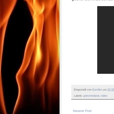
Eingestellt von
Eurofire
um
20:3
Labels:
griechenland
,
video
Neuerer Post