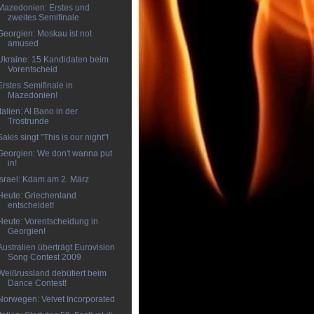
Mazedonien: Erstes und
zweites Semifinale
Georgien: Moskau ist not
amused
Ukraine: 15 Kandidaten beim
Vorentscheid
Erstes Semifinale in
Mazedonien!
Italien: Al Bano in der
Trostrunde
Sakis singt "This is our night"!
Georgien: We don't wanna put
in!
Israel: Kdam am 2. März
Heute: Griechenland
entscheidet!
Heute: Vorentscheidung in
Georgien!
Australien überträgt Eurovision
Song Contest 2009
Weißrussland debütiert beim
Dance Contest!
Norwegen: Velvet Incorporated