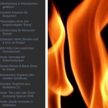
Entscheidung in Mazedonien
gefallen!
Krassimir Avramov für
Bulgarien!
Präsentation ohne den
angekündigten "Bang"
Erdrutschsieg für Alexander
Rybak!
Schweden: Molly Sandén und
E.M.D. im Finale!
Mehr Infos zum russischen
Vorentscheid
Heute: Samstag der
Entscheidungen
Sinead Mulvey & Black Daisy
für Irland!
Mazedonien: Ergebnis des
zweiten Semifinals
Slowakei: Ergebnis aus
Bratislava (2)
Heute: The Late Late Show -
Eurosong Special 2009
Heute: Zweite Vorrunde in
Bratislava