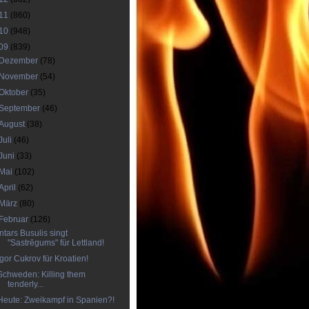
11
(860)
10
(948)
09
(839)
Dezember
(78)
November
(54)
Oktober
(35)
September
(46)
August
(38)
Juli
(46)
Juni
(33)
Mai
(102)
April
(62)
März
(80)
Februar
(126)
Intars Busulis singt
"Sastrēgums" für Lettland!
Igor Cukrov für Kroatien!
Schweden: Killing them
tenderly...
Heute: Zweikampf in Spanien?!