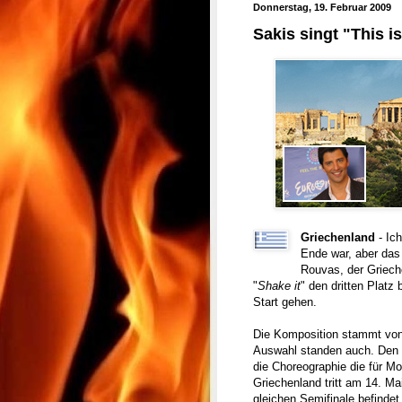
Donnerstag, 19. Februar 2009
Sakis singt "This is
Griechenland
- Ich
Ende war, aber das
Rouvas, der Grieche
"
Shake it
" den dritten Platz
Start gehen.
Die Komposition stammt von D
Auswahl standen auch. Den 
die Choreographie die für Mo
Griechenland tritt am 14. M
gleichen Semifinale befindet