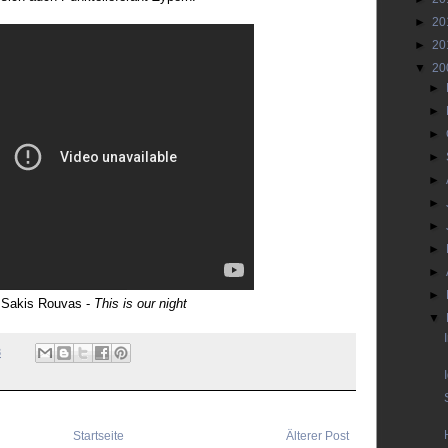
►
20
►
20
▼
20
►
►
►
►
►
►
►
►
►
►
Sakis Rouvas -
This is our night
▼
3
Startseite
Älterer Post