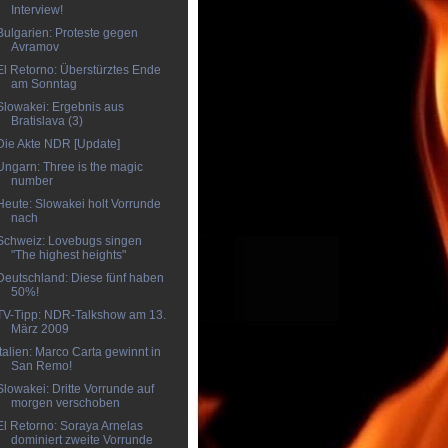
Interview!
Bulgarien: Proteste gegen
Avramov
El Retorno: Überstürztes Ende
am Sonntag
Slowakei: Ergebnis aus
Bratislava (3)
Die Akte NDR [Update]
Ungarn: Three is the magic
number
Heute: Slowakei holt Vorrunde
nach
Schweiz: Lovebugs singen
"The highest heights"
Deutschland: Diese fünf haben
50%!
TV-Tipp: NDR-Talkshow am 13.
März 2009
Italien: Marco Carta gewinnt in
San Remo!
Slowakei: Dritte Vorrunde auf
morgen verschoben
El Retorno: Soraya Arnelas
dominiert zweite Vorrunde