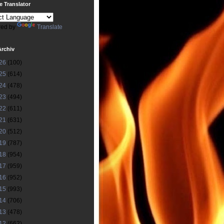
 Translator
ed by
Translate
Archiv
26
(100)
25
(614)
24
(478)
23
(494)
22
(611)
21
(631)
20
(512)
19
(787)
18
(954)
17
(959)
16
(952)
15
(993)
14
(706)
13
(478)
12
(662)