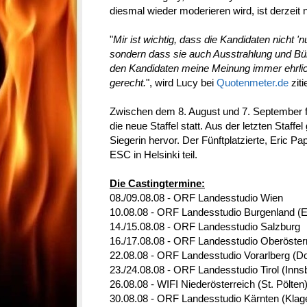
diesmal wieder moderieren wird, ist derzeit 
"
Mir ist wichtig, dass die Kandidaten nicht '
sondern dass sie auch Ausstrahlung und Bü
den Kandidaten meine Meinung immer ehrlich
gerecht.
", wird Lucy bei
Quotenmeter.de
zitie
Zwischen dem 8. August und 7. September fi
die neue Staffel statt. Aus der letzten Staffe
Siegerin hervor. Der Fünftplatzierte, Eric P
ESC in Helsinki teil.
Die Castingtermine:
08./09.08.08 - ORF Landesstudio Wien
10.08.08 - ORF Landesstudio Burgenland (E
14./15.08.08 - ORF Landesstudio Salzburg
16./17.08.08 - ORF Landesstudio Oberösterr
22.08.08 - ORF Landesstudio Vorarlberg (Do
23./24.08.08 - ORF Landesstudio Tirol (Inns
26.08.08 - WIFI Niederösterreich (St. Pölten
30.08.08 - ORF Landesstudio Kärnten (Klage