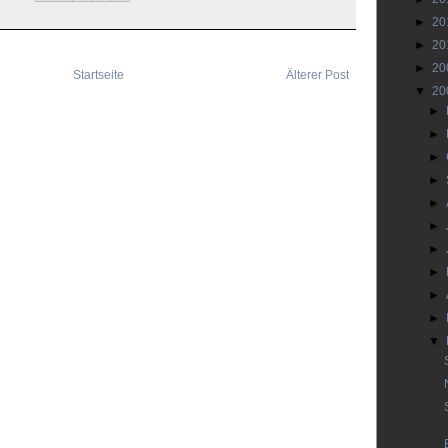
►
20
►
20
►
20
Startseite
Älterer Post
▼
20
►
►
►
►
►
►
►
►
►
►
▼