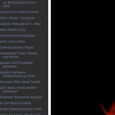
zur BH Eurosong Show
2008
Kalomoira für Griechenland!
Video: Gisela - Casanova
Andorra: Videoclip am 1. März
News-Splitter (129)
Griechenland entscheidet
Israel: Viva la Diva
Kdam-Eurovision: Finale
Deutschland: Paten, Perelli
und Pocher
Spanien: Fünf Finalisten
gefunden!
Spanien: MySpace-
Abstimmmung zu Ende
Beovizija 2008: Neuer Termin
NDR: Beide Semis werden
übertragen
Russland: Teilnehmer bekannt
58. San Remo Festival
Heute: Kdam-Eurovision 2008