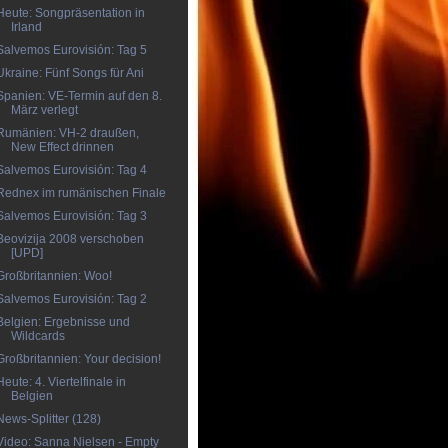
Heute: Songpräsentation in
Irland
Salvemos Eurovisión: Tag 5
Ukraine: Fünf Songs für Ani
Spanien: VE-Termin auf den 8.
März verlegt
Rumänien: VH-2 draußen,
New Effect drinnen
Salvemos Eurovisión: Tag 4
Rednex im rumänischen Finale
Salvemos Eurovisión: Tag 3
Beovizija 2008 verschoben
[UPD]
Großbritannien: Woo!
Salvemos Eurovisión: Tag 2
Belgien: Ergebnisse und
Wildcards
Großbritannien: Your decision!
Heute: 4. Viertelfinale in
Belgien
News-Splitter (128)
Video: Sanna Nielsen - Empty