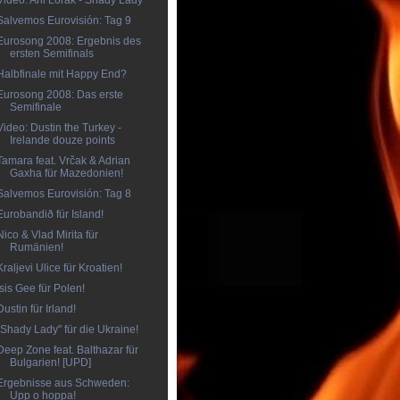
Video: Ani Lorak - Shady Lady
Salvemos Eurovisión: Tag 9
Eurosong 2008: Ergebnis des
ersten Semifinals
Halbfinale mit Happy End?
Eurosong 2008: Das erste
Semifinale
Video: Dustin the Turkey -
Irelande douze points
Tamara feat. Vrčak & Adrian
Gaxha für Mazedonien!
Salvemos Eurovisión: Tag 8
Eurobandið für Island!
Nico & Vlad Mirita für
Rumänien!
Kraljevi Ulice für Kroatien!
Isis Gee für Polen!
Dustin für Irland!
"Shady Lady" für die Ukraine!
Deep Zone feat. Balthazar für
Bulgarien! [UPD]
Ergebnisse aus Schweden:
Upp o hoppa!