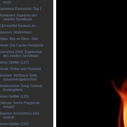
room
Salvemos Eurovisión: Tag 1
Rumänien: Ergebnis des
zweiten Semifinals
C&A meldet Konkurs an...
Spanien: Abstimmen!
Video: Mor ve Ötesi - Deli
Heute: Die Carola-Festspiele
Euroviisut 2008: Ergebnisse
des zweiten Semifinals
News-Splitter (127)
Heute: Türkei und Finnland
Spanien: MySpace-Seite
zusammengebrochen
Bundesvision Song Contest:
Endergebnis
News-Splitter (126)
Exklusiv: Sechs Fragen an
Arkaitz!
Spanien: Anonymous sind
zurück!
News-Splitter (125)