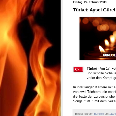
Freitag, 22. Februar 2008
Türkei: Aysel Gürel 
Türkei
- Am 17. Feb
und schrille Schau
verlor den Kampf g
In ihrer langen Karriere mit 
von zwei Töchtern, die ebenf
die Texte der Eurovisionsbei
Songs "
1945
" mit dem Sezen
Eingestellt von
Eurofire
um
11:04