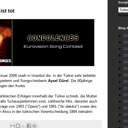
Google
ist tot
Power
Blog-
►
20
►
20
►
20
►
20
►
20
►
20
►
20
ruar 2008 starb in Istanbul die, in der Türkei sehr beliebte
spielerin und Songschreiberin
Aysel Gürel
. Die 80jährige
►
20
egen den Krebs.
►
20
►
20
zahlreichen Erfolgen innerhalb der Türkei schrieb, die Mutter
alls Schauspielerinnen sind, zahlreiche Hits, darunter auch
►
20
träge von 1983 ("
Opera
") und 1991 ("
Iki dakika
") sowie des
►
20
 Aksu in der türkischen Vorentscheidung 1984 teilnahm.
►
20
►
20
►
20