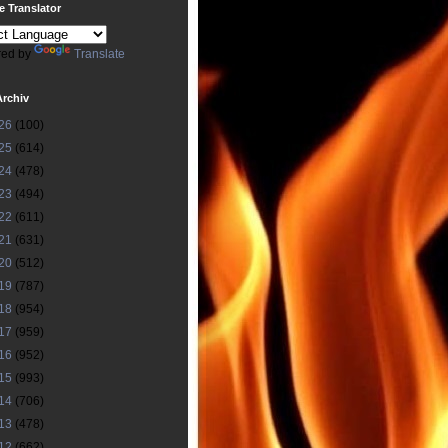
 Translator
ed by
Translate
Archiv
26
(100)
25
(614)
24
(478)
23
(494)
22
(611)
21
(631)
20
(512)
19
(787)
18
(954)
17
(959)
16
(952)
15
(993)
14
(706)
13
(478)
12
(662)