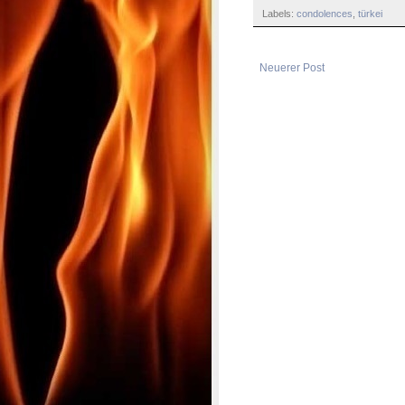
Labels:
condolences
,
türkei
Neuerer Post