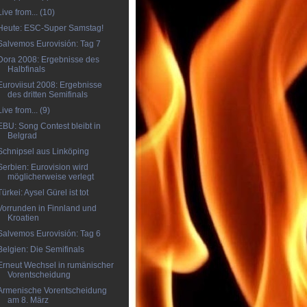
Live from... (10)
Heute: ESC-Super Samstag!
Salvemos Eurovisión: Tag 7
Dora 2008: Ergebnisse des
Halbfinals
Euroviisut 2008: Ergebnisse
des dritten Semifinals
Live from... (9)
EBU: Song Contest bleibt in
Belgrad
Schnipsel aus Linköping
Serbien: Eurovision wird
möglicherweise verlegt
Türkei: Aysel Gürel ist tot
Vorrunden in Finnland und
Kroatien
Salvemos Eurovisión: Tag 6
Belgien: Die Semifinals
Erneut Wechsel in rumänischer
Vorentscheidung
Armenische Vorentscheidung
am 8. März