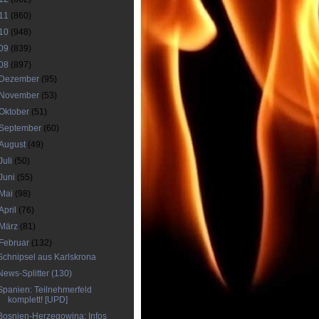
11
(860)
10
(948)
09
(839)
08
(897)
Dezember
(95)
November
(53)
Oktober
(51)
September
(60)
August
(49)
Juli
(50)
Juni
(55)
Mai
(98)
April
(76)
März
(81)
Februar
(132)
Schnipsel aus Karlskrona
News-Splitter (130)
Spanien: Teilnehmerfeld
komplett! [UPD]
Bosnien-Herzegowina: Infos