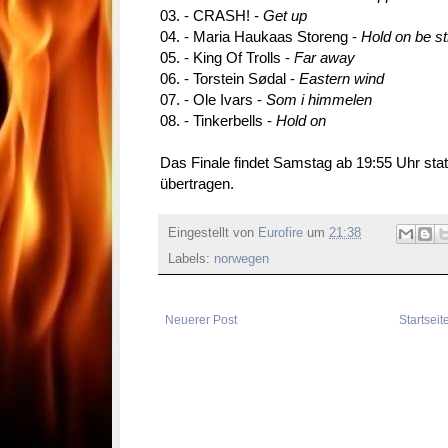
03. - CRASH! -
Get up
04. - Maria Haukaas Storeng -
Hold on be s
05. - King Of Trolls -
Far away
06. - Torstein Sødal -
Eastern wind
07. - Ole Ivars -
Som i himmelen
08. - Tinkerbells -
Hold on
Das Finale findet Samstag ab 19:55 Uhr statt
übertragen.
Eingestellt von
Eurofire
um
21:38
Labels:
norwegen
Neuerer Post
Startseit