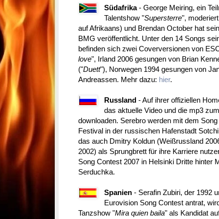
Südafrika
- George Meiring, ein Te
Talentshow "
Supersterre
", moderiert
auf Afrikaans) und Brendan October hat sei
BMG veröffentlicht. Unter den 14 Songs sei
befinden sich zwei Coverversionen von ESC
love
", Irland 2006 gesungen von Brian Kenn
("
Duett
"), Norwegen 1994 gesungen von Jan
Andreassen. Mehr dazu:
hier
.
R
ussland
- Auf ihrer offiziellen H
das aktuelle Video und die mp3 zu
downloaden. Serebro werden mit dem Song 
Festival in der russischen Hafenstadt Sotch
das auch Dmitry Koldun (Weißrussland 2006
2002) als Sprungbrett für ihre Karriere nut
Song Contest 2007 in Helsinki Dritte hinter 
Serduchka.
Spanien
- Serafin Zubiri, der 1992 
Eurovision Song Contest antrat, wi
Tanzshow "
Mira quien baila
" als Kandidat a