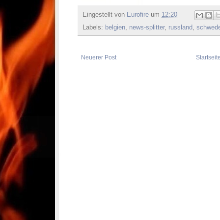
Eingestellt von
Eurofire
um
12:20
Labels:
belgien
,
news-splitter
,
russland
,
schwed
Neuerer Post
Startseit