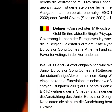
bereits die Vertreter beim Eurovision Dan
gewählt. Zubiri ist der erste blinde Teilnehm
Ausgaben nahmen bereits ehemalige ESC-T
2002) oder David Civera (Spanien 2001) teil.
Belgien
- Am nächsten Mittwoch wir
Gold für ihre aktuelle Single "
Voyage
Coversong ist nach der Eurogames Hymne 
die in Belgien Goldstatus erreicht. Kate R
Eurovision Song Contest in Athen teil und s
Favoritenvotings in der Vorrunde aus.
Weißrussland
- Alexei Zhigalkovich wird W
Junior Eurovision Song Contest in Rotterda
der siebenjährige Alexei mit seinem Song "
S
einige bekannte Eurovisionsteilnehmer wie 
Stoyan (Bulgarien 2007) auf. Ebenfalls gab
BRTC während der in Vittebsk stattfindend
die Ausrichtung des Junior Eurovision Song
Kandidaten die sich um die Ausrichtung be
Ukraine.