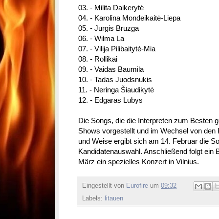
03. - Milita Daikerytė
04. - Karolina Mondeikaitė-Liepa
05. - Jurgis Bruzga
06. - Wilma La
07. - Vilija Pilibaitytė-Mia
08. - Rollikai
09. - Vaidas Baumila
10. - Tadas Juodsnukis
11. - Neringa Šiaudikytė
12. - Edgaras Lubys
Die Songs, die die Interpreten zum Besten 
Shows vorgestellt und im Wechsel von den Ka
und Weise ergibt sich am 14. Februar die S
Kandidatenauswahl. Anschließend folgt ein 
März ein spezielles Konzert in Vilnius.
Eingestellt von
Eurofire
um
09:32
Labels:
litauen