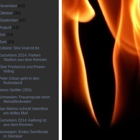
November
(53)
Oktober
(30)
September
(37)
August
(13)
Juli
(14)
Juni
(20)
Estland: Silvi Vrait ist tot
Eurovision 2014: Parken
Stadion aus dem Rennen
Über Fredericia und Power-
Voting
Peter Urban geht in den
Ruhestand
News-Splitter (350)
Schweden: Frauenquote beim
Melodifestivalen
San Marino schickt Valentina
ein drittes Mal!
Eurovision 2014: Aalborg ist
aus dem Rennen
Norwegen: Erstes Semifinale
in Steinkjer