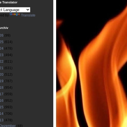
 Translator
ed by
Translate
Archiv
26
(99)
25
(614)
24
(478)
23
(494)
22
(611)
21
(631)
20
(512)
19
(787)
18
(954)
17
(959)
16
(952)
15
(993)
14
(706)
13
(478)
Dezember
(48)