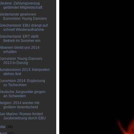
Ukraine: Zahlungsverzug
gefährdet Mitgliedschaft
Niederlande gewinnen
Eurovision Young Dancers
Griechenland: EBU drängt auf
schnell Wiederaufnahme
Griechenland: ERT stellt
Betrieb im Sommer ein
Albanien bleibt uns 2014
erhalten
Eurovision Young Dancers
2013 in Danzig
Bundesvision 2013: Interpreten
stehen fest
Eurovision 2014: Ergänzung
zu Tschechien
Deutsche Jurypunkte gingen
an Schweden
Belgien: 2014 wieder mit
großem Vorentscheid
San Marino: Romeo fordert
Jurybesetzung durch EBU
Mai
(38)
April
(42)