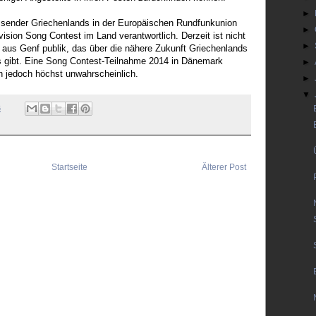
►
dssender Griechenlands in der Europäischen Rundfunkunion
►
ision Song Contest im Land verantwortlich. Derzeit ist nicht
►
t aus Genf publik, das über die nähere Zukunft Griechenlands
 gibt. Eine Song Contest-Teilnahme 2014 in Dänemark
►
n jedoch höchst unwahrscheinlich.
►
▼
6
Startseite
Älterer Post