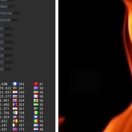
März
(57)
Februar
(65)
Januar
(61)
12
(662)
11
(860)
10
(948)
09
(839)
08
(897)
07
(600)
06
(58)