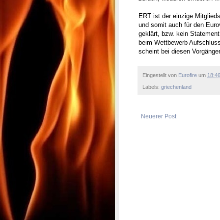
ERT ist der einzige Mitglie
und somit auch für den Eurov
geklärt, bzw. kein Statemen
beim Wettbewerb Aufschluss
scheint bei diesen Vorgänge
Eingestellt von
Eurofire
um
18:4
Labels:
griechenland
Neuerer Post