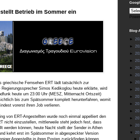
Google
stellt Betrieb im Sommer ein
Power
Blog-
►
20
►
20
►
20
►
20
►
20
►
20
►
20
s griechische Fernsehen ERT lädt tatsächlich zur
egierungssprecher Simos Kedikoglou heute erklärte, wird
►
20
ndfunk heute um 23:00 Uhr (MESZ, Mitternacht Ortszeit)
►
20
ichtlich bis zum Spätsommer komplett herunterfahren, womit
►
20
ndest vorerst ihren Job verlieren.
►
20
ting von ERT-Angestellten wurde noch einmal appelliert den
►
20
 nicht einzustellen, mittlerweile steht jedoch fest, dass
►
20
llt werden können, heute Nacht stellt der Sender in Athen
▼
20
 und kehrt erst im Spätsommer in abgespeckter Version
niger Angestellte in ihren Posten zurückfinden können.
►