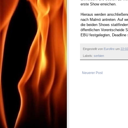
erste Show erreichen.
Hieraus werden anschließend 
nach Malmö antreten. Auf w
die beiden Shows stattfinde
öffentlichen Vorentscheide S
EBU festgelegten, Deadline s
Eingestellt von
Eurofire
um
22:0
Labels:
serbien
Neuerer Post