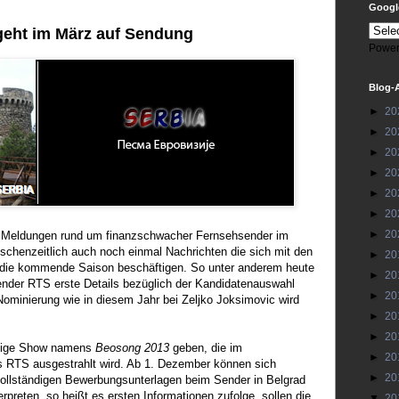
Google
geht im März auf Sendung
Power
Blog-
►
20
►
20
►
20
►
20
►
20
►
20
►
20
en Meldungen rund um finanzschwacher Fernsehsender im
schenzeitlich auch noch einmal Nachrichten die sich mit den
►
20
 die kommende Saison beschäftigen. So unter anderem heute
►
20
ender RTS erste Details bezüglich der Kandidatenauswahl
►
20
Nominierung wie in diesem Jahr bei Zeljko Joksimovic wird
►
20
►
20
ägige Show namens
Beosong 2013
geben, die im
►
20
RTS ausgestrahlt wird. Ab 1. Dezember können sich
►
20
 vollständigen Bewerbungsunterlagen beim Sender in Belgrad
rpreten, so heißt es ersten Informationen zufolge, sollen die
▼
20