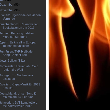
Dezember
(59)
November
(36)
Litauen: Ergebnisse der vierten
Vorrunde
Griechenland: ERT entkräftet
Spekulationen um 2013
Serbien: Beosong geht im
März auf Sendung
Zypern: Es kriselt in Europa,
Teilnahme unsicher
Rumänien: TVR bleibt dem
Song Contest treu
News-Splitter (331)
Kommentar: Frauen äh.. Geld
regiert die Welt
Portugal: Ein Nachruf aus
Lissabon
Kroatien: Klapa-Musik für 2013
gesucht
Deutschland: Unser Song für
Malmö am 14. Februar
Schweden: SVT komplettiert
Melodifestivalen 2013