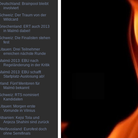
Deutschland: Brainpool bleibt
involviert
Schweiz: Der Traum von der
Wildcard
Griechenland: ERT auch 2013
in Malmö dabei!
Schweiz: Die Finalisten stehen
fest
Litauen: Drei Teilnehmer
erreichen nächste Runde
Malmö 2013: EBU nach
Regeländerung in der Kritik
Malmö 2013: EBU schafft
Startplatz-Auslosung ab!
Irland: Fünf Mentoren für
Malmö bekannt
Schweiz: RTS nominiert
Kandidaten
Litauen: Morgen erste
Vorrunde in Vilnius
Albanien: Kejsi Tola und
Anjeza Shahini sind zurück
Weißrussland: Eurofest doch
ohne Semifinals