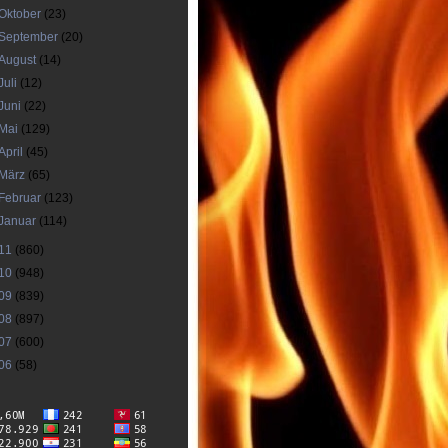
Oktober
(23)
September
(20)
August
(14)
Juli
(12)
Juni
(22)
Mai
(129)
April
(45)
März
(65)
Februar
(123)
Januar
(114)
11
(860)
10
(948)
09
(839)
08
(897)
07
(600)
06
(58)