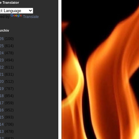
 Translator
ed by
Translate
Archiv
26
(100)
25
(614)
24
(478)
23
(494)
22
(611)
21
(631)
20
(512)
19
(787)
18
(954)
17
(959)
16
(952)
15
(993)
14
(706)
13
(478)
12
(662)