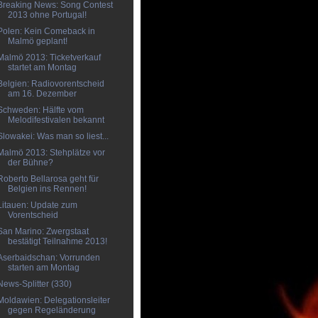
Breaking News: Song Contest
2013 ohne Portugal!
Polen: Kein Comeback in
Malmö geplant!
Malmö 2013: Ticketverkauf
startet am Montag
Belgien: Radiovorentscheid
am 16. Dezember
Schweden: Hälfte vom
Melodifestivalen bekannt
Slowakei: Was man so liest...
Malmö 2013: Stehplätze vor
der Bühne?
Roberto Bellarosa geht für
Belgien ins Rennen!
Litauen: Update zum
Vorentscheid
San Marino: Zwergstaat
bestätigt Teilnahme 2013!
Aserbaidschan: Vorrunden
starten am Montag
News-Splitter (330)
Moldawien: Delegationsleiter
gegen Regeländerung