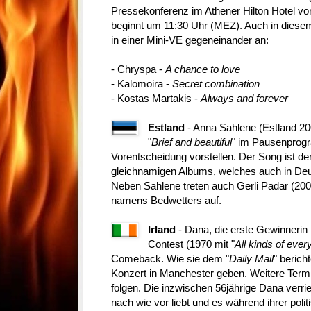
Pressekonferenz im Athener Hilton Hotel vo
beginnt um 11:30 Uhr (MEZ). Auch in diesem 
in einer Mini-VE gegeneinander an:
- Chryspa -
A chance to love
- Kalomoira -
Secret combination
- Kostas Martakis -
Always and forever
Estland
- Anna Sahlene (Estland 20
"
Brief and beautiful
" im Pausenprog
Vorentscheidung vorstellen. Der Song ist d
gleichnamigen Albums, welches auch in Deuts
Neben Sahlene treten auch Gerli Padar (200
namens Bedwetters auf.
Irland
- Dana, die erste Gewinnerin
Contest (1970 mit "
All kinds of ever
Comeback. Wie sie dem "
Daily Mail
" berich
Konzert in Manchester geben. Weitere Termi
folgen. Die inzwischen 56jährige Dana verrie
nach wie vor liebt und es während ihrer polit