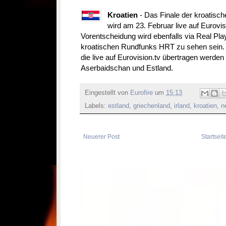
Kroatien
- Das Finale der kroatisc
wird am 23. Februar live auf Eurovis
Vorentscheidung wird ebenfalls via Real Pl
kroatischen Rundfunks HRT zu sehen sein.
die live auf Eurovision.tv übertragen werden
Aserbaidschan und Estland.
Eingestellt von
Eurofire
um
15:13
Labels:
estland
,
griechenland
,
irland
,
kroatien
,
n
Neuerer Post
Startseit