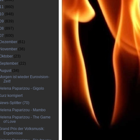
11
(860)
10
(948)
09
(839)
08
(897)
07
(600)
Dezember
(61)
November
(36)
Oktober
(23)
September
(22)
August
(34)
Morgen ist wieder Eurovision-
Zeit!
Helena Paparizou - Gigolo
Kurz korrigiert
News-Splitter (70)
Helena Paparizou - Mambo
Helena Paparizou - The Game
of Love
Grand Prix der Volksmusik:
Ergebnisse