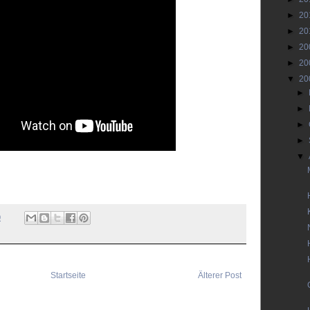
►
20
►
20
►
20
►
20
▼
20
►
►
►
►
▼
0
Startseite
Älterer Post