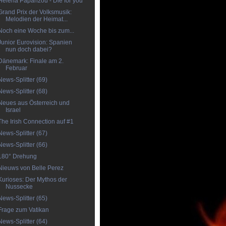
Helena Paparizou - Die for you
Grand Prix der Volksmusik:
Melodien der Heimat...
Noch eine Woche bis zum...
Junior Eurovision: Spanien
nun doch dabei?
Dänemark: Finale am 2.
Februar
News-Splitter (69)
News-Splitter (68)
Neues aus Österreich und
Israel
The Irish Connection auf #1
News-Splitter (67)
News-Splitter (66)
180° Drehung
Nieuws von Belle Perez
Kurioses: Der Mythos der
Nussecke
News-Splitter (65)
Frage zum Vatikan
News-Splitter (64)