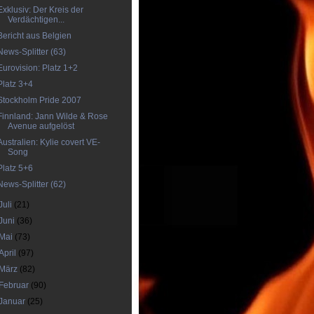
Exklusiv: Der Kreis der
Verdächtigen...
Bericht aus Belgien
News-Splitter (63)
Eurovision: Platz 1+2
Platz 3+4
Stockholm Pride 2007
Finnland: Jann Wilde & Rose
Avenue aufgelöst
Australien: Kylie covert VE-
Song
Platz 5+6
News-Splitter (62)
Juli
(21)
Juni
(36)
Mai
(73)
April
(97)
März
(82)
Februar
(90)
Januar
(25)