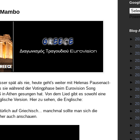
Google
- Mambo
Power
Blog-
►
20
►
20
►
20
►
20
►
20
►
20
►
20
ser spät als nie, heute geht's weiter mit Helenas Pausenact-
s sie während der Votingphase beim Eurovision Song
►
20
6 in Athen gesungen hat. Von dem Lied gibt es sowohl eine
►
20
glische Version. Hier zu sehen, die Englische:
►
20
atürlich auf Griechisch... manchmal sollte man sich die
►
20
orher auch anschauen.
►
20
►
20
►
20
►
20