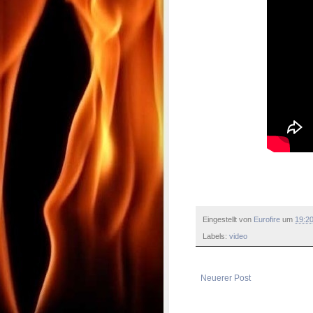
Eingestellt von
Eurofire
um
19:2
Labels:
video
Neuerer Post