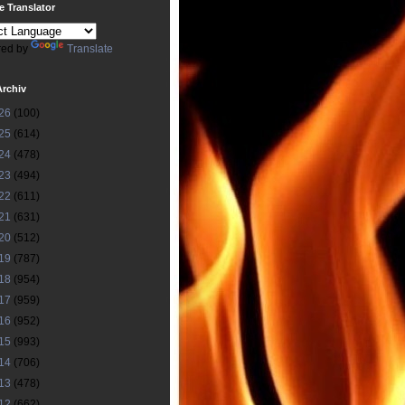
 Translator
ed by
Translate
Archiv
26
(100)
25
(614)
24
(478)
23
(494)
22
(611)
21
(631)
20
(512)
19
(787)
18
(954)
17
(959)
16
(952)
15
(993)
14
(706)
13
(478)
12
(662)