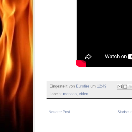
Eingestellt von
Eurofire
um
12:49
Labels:
monaco
,
video
Neuerer Post
Startseit