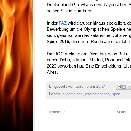
Deutschland GmbH aus dem bayerischen Ech
seinen Sitz in Hamburg.
In der
FAZ
wird darüber hinaus spekuliert, d
Bewerbung um die Olympischen Spiele eine 
sich, genauso wie das katarische Doha verg
Spiele 2016, die nun in Rio de Janeiro stattfi
Das IOC meldete am Dienstag, dass Baku s
neben Doha, Istanbul, Madrid, Rom und Toki
2020 beworben hat. Eine Entscheidung fäll
Aires.
Eingestellt von
Eurofire
um
20:24
Labels:
allgemeines
,
aserbaidschan
,
sport
Neuerer Post
Startseit